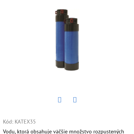
E
T
E
N
Á
J
S
Ť
?
Twitter
Facebook
HĽADAŤ
Kód:
KATEX35
Vodu, ktorá obsahuje väčšie množstvo rozpustených