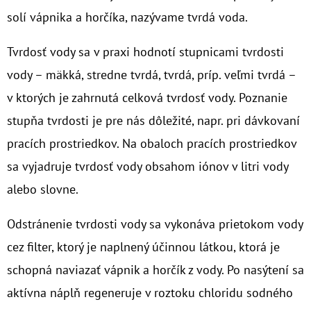
solí vápnika a horčíka, nazývame tvrdá voda.
O
D
Tvrdosť vody sa v praxi hodnotí stupnicami tvrdosti
P
vody – mäkká, stredne tvrdá, tvrdá, príp. veľmi tvrdá –
O
v ktorých je zahrnutá celková tvrdosť vody. Poznanie
R
stupňa tvrdosti je pre nás dôležité, napr. pri dávkovaní
Ú
Č
pracích prostriedkov. Na obaloch pracích prostriedkov
A
sa vyjadruje tvrdosť vody obsahom iónov v litri vody
M
alebo slovne.
E
Odstránenie tvrdosti vody sa vykonáva prietokom vody
10"
cez filter, ktorý je naplnený účinnou látkou, ktorá je
FILTER
SENIOR
schopná naviazať vápnik a horčík z vody. Po nasýtení sa
TRIO
aktívna náplň regeneruje v roztoku chloridu sodného
1"