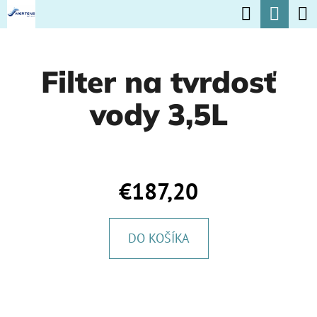
K
Hľadať
Nák
Prejsť
O
na
Späť
Späť
koší
Š
obsah
Filter na tvrdosť
Í
Č
K
vody 3,5L
O
P
O
T
€187,20
R
E
DO KOŠÍKA
B
U
J