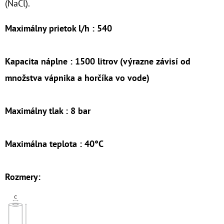
(NaCl).
€53,60
Maximálny prietok l/h : 540
Kapacita náplne : 1500 litrov (výrazne závisí od
množstva vápnika a horčíka vo vode)
Maximálny tlak : 8 bar
Maximálna teplota : 40°C
Rozmery: