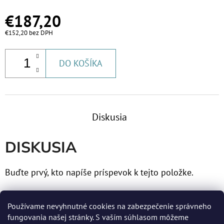
€187,20
€152,20 bez DPH
DO KOŠÍKA
Diskusia
DISKUSIA
Buďte prvý, kto napíše príspevok k tejto položke.
Len registrovaní používatelia môžu pridávať príspevky.
Používame nevyhnutné cookies na zabezpečenie správneho
Prosím
prihláste sa
alebo sa
zaregistrujte
.
fungovania našej stránky. S vaším súhlasom môžeme