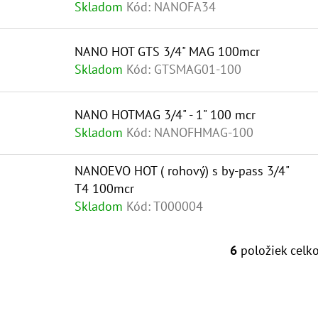
Skladom
Kód:
NANOFA34
D
K
U
T
NANO HOT GTS 3/4" MAG 100mcr
K
O
Skladom
Kód:
GTSMAG01-100
T
V
O
NANO HOTMAG 3/4" - 1" 100 mcr
V
Skladom
Kód:
NANOFHMAG-100
NANOEVO HOT ( rohový) s by-pass 3/4"
T4 100mcr
Skladom
Kód:
T000004
6
položiek celk
O
V
L
Á