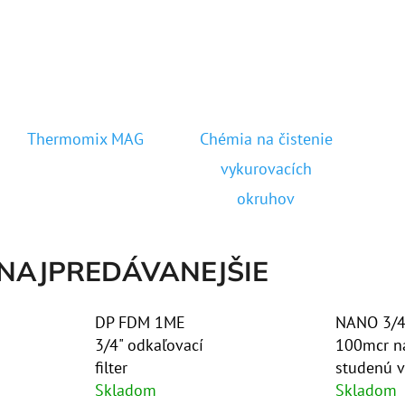
10" VLOŽKA UMÝVATEĽNÁ RL-SX 50MCR
10" FILTER SENI
€9,20
€37,10
Thermomix MAG
Chémia na čistenie
vykurovacích
okruhov
NAJPREDÁVANEJŠIE
DP FDM 1ME
NANO 3/4"
3/4" odkaľovací
100mcr n
filter
studenú 
Skladom
Skladom