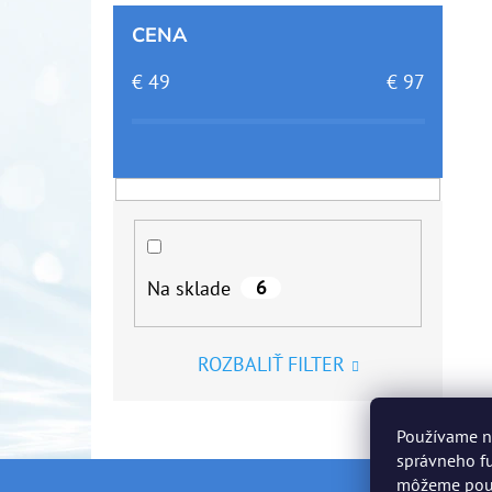
CENA
€
49
€
97
6
Na sklade
ROZBALIŤ FILTER
Používame n
správneho fu
môžeme použí