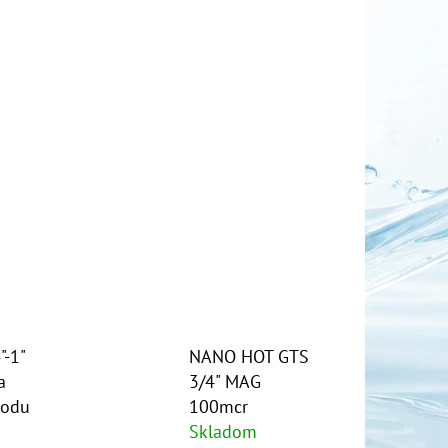
OR DUO 1"
-1"
NANO HOT GTS
a
3/4" MAG
vodu
100mcr
Skladom