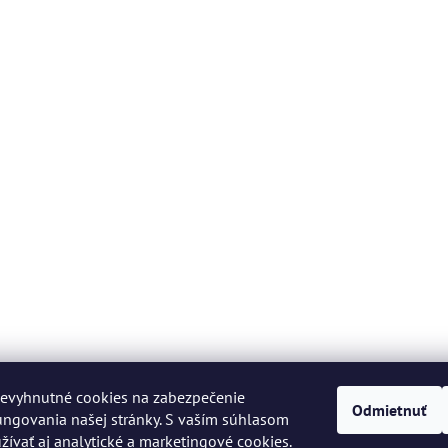
evyhnutné cookies na zabezpečenie
Odmietnuť
ngovania našej stránky. S vaším súhlasom
vať aj analytické a marketingové cookies.