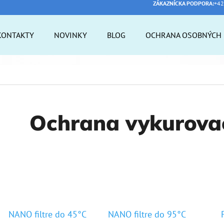
ZÁKAZNÍCKA PODPORA:
+42
KONTAKTY
NOVINKY
BLOG
OCHRANA OSOBNÝCH 
 POTREBUJETE NÁJSŤ?
HĽADAŤ
Ochrana vykurova
ODPORÚČAME
NANO filtre do 45°C
NANO filtre do 95°C