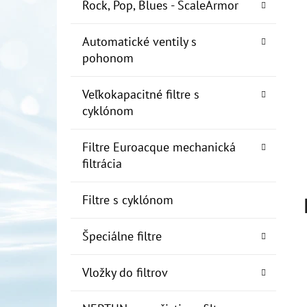
E
Rock, Pop, Blues - ScaleArmor
L
Automatické ventily s
10" FILTER SENIOR 1"
pohonom
€19
Veľkokapacitné filtre s
cyklónom
Filtre Euroacque mechanická
filtrácia
Filtre s cyklónom
Špeciálne filtre
Vložky do filtrov