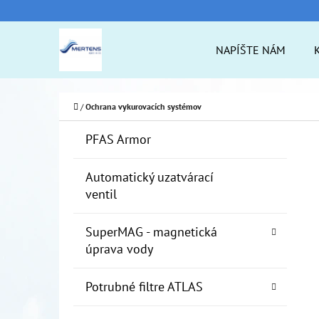
K
Prejsť
O
na
Späť
Späť
NAPÍŠTE NÁM
Š
do
do
obsah
Í
obchodu
obchodu
ČO
K
Domov
/
Ochrana vykurovacích systémov
B
K
Preskočiť
PFAS Armor
A
O
kategórie
T
Č
Automatický uzatvárací
E
ventil
N
G
Ó
Ý
SuperMAG - magnetická
R
P
úprava vody
I
A
E
Potrubné filtre ATLAS
N