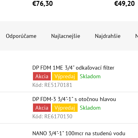
€76,30
€49,20
R
A
Odporúčame
Najlacnejšie
Najdrahšie
N
D
E
V
N
DP FDM 1ME 3/4" odkaľovací filter
Ý
I
Akcia
Výpredaj
Skladom
P
E
Kód:
RE5170181
I
P
DP FDM-3 3/4"-1" s otočnou hlavou
S
R
Akcia
Výpredaj
Skladom
P
O
Kód:
RE6170130
R
D
NANO 3/4"-1" 100mcr na studenú vodu
O
U