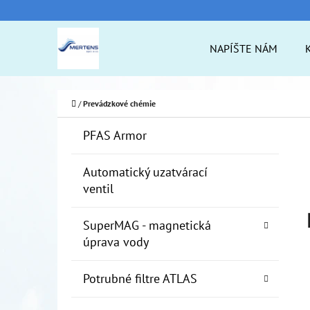
K
Prejsť
O
na
Späť
Späť
NAPÍŠTE NÁM
Š
do
do
obsah
Í
obchodu
obchodu
ČO
K
Domov
/
Prevádzkové chémie
B
K
Preskočiť
PFAS Armor
A
O
kategórie
T
Č
Automatický uzatvárací
E
ventil
N
G
Ó
Ý
SuperMAG - magnetická
R
P
úprava vody
I
A
E
Potrubné filtre ATLAS
N