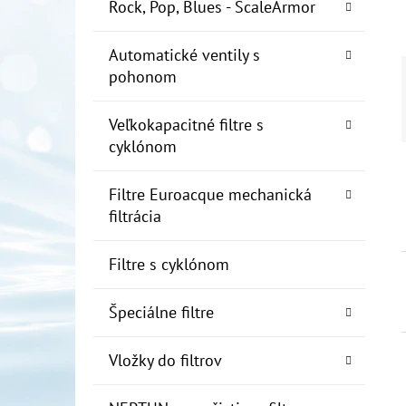
E
Rock, Pop, Blues - ScaleArmor
L
Automatické ventily s
10" FILTER SENIOR 1"
pohonom
€19
Veľkokapacitné filtre s
cyklónom
Filtre Euroacque mechanická
filtrácia
Filtre s cyklónom
Špeciálne filtre
Vložky do filtrov