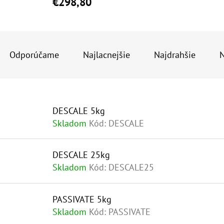
€298,80
10" VLOŽKA UMÝVATEĽNÁ RL-SX 50MCR
10" FILTER SENI
R
A
€9,20
€37,10
Odporúčame
Najlacnejšie
Najdrahšie
N
D
E
V
N
DESCALE 5kg
Ý
I
Skladom
Kód:
DESCALE
P
E
I
P
DESCALE 25kg
S
R
Skladom
Kód:
DESCALE25
P
O
R
PASSIVATE 5kg
D
Skladom
Kód:
PASSIVATE
O
U