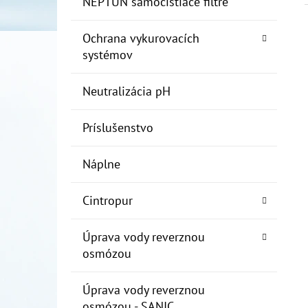
NEPTUN samočistiace filtre
Ochrana vykurovacích
systémov
Neutralizácia pH
Príslušenstvo
Náplne
Cintropur
Úprava vody reverznou
osmózou
Úprava vody reverznou
osmózou - SANIC