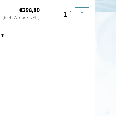
€298,80
(€242,93 bez DPH)
om