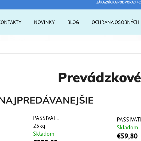
ZÁKAZNÍCKA PODPORA:
+42
KONTAKTY
NOVINKY
BLOG
OCHRANA OSOBNÝCH 
 POTREBUJETE NÁJSŤ?
HĽADAŤ
Prevádzkové
ODPORÚČAME
NAJPREDÁVANEJŠIE
PASSIVATE
PASSIVAT
25kg
Skladom
Skladom
€59,80