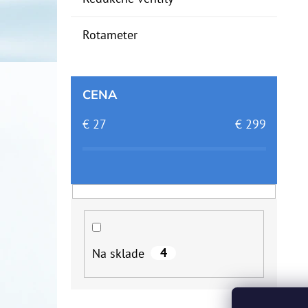
Rotameter
CENA
€
27
€
299
4
Na sklade