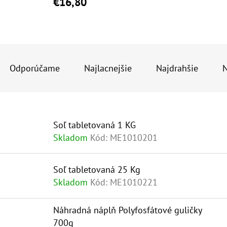
€16,80
10" VLOŽKA UMÝVATEĽNÁ RL-SX 50MCR
10" FILTER SENI
R
€9,20
€37,10
A
Odporúčame
Najlacnejšie
Najdrahšie
N
D
E
V
N
Soľ tabletovaná 1 KG
Ý
I
Skladom
Kód:
ME1010201
P
E
I
P
Soľ tabletovaná 25 Kg
S
R
Skladom
Kód:
ME1010221
P
O
Náhradná náplň Polyfosfátové guličky
R
D
700g