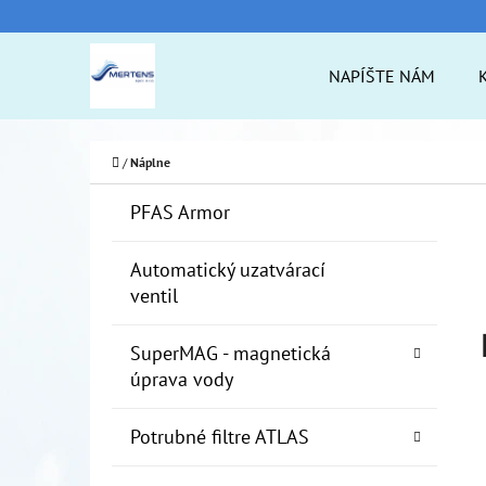
K
Prejsť
O
na
Späť
Späť
NAPÍŠTE NÁM
Š
do
do
obsah
Í
obchodu
obchodu
ČO
K
Domov
/
Náplne
B
K
Preskočiť
PFAS Armor
A
O
kategórie
T
Č
Automatický uzatvárací
E
ventil
N
G
Ó
Ý
SuperMAG - magnetická
R
P
úprava vody
I
A
E
Potrubné filtre ATLAS
N