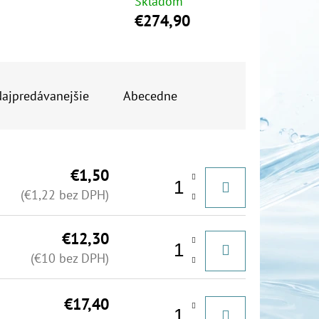
Skladom
€274,90
OR DUO 1"
ajpredávanejšie
Abecedne
€1,50
(€1,22 bez DPH)
€12,30
(€10 bez DPH)
€17,40