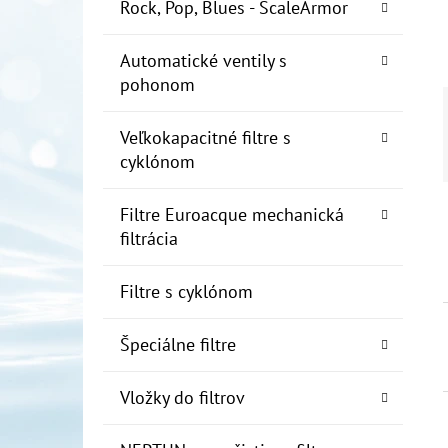
E
Rock, Pop, Blues - ScaleArmor
L
Automatické ventily s
10" FILTER SENIOR 1"
pohonom
€19
Veľkokapacitné filtre s
cyklónom
Filtre Euroacque mechanická
filtrácia
Filtre s cyklónom
Špeciálne filtre
Vložky do filtrov