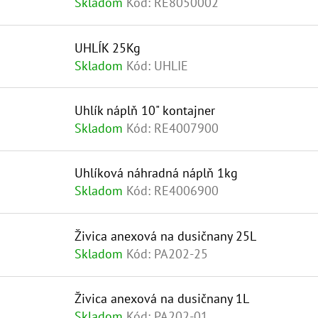
Skladom
Kód:
RE8050002
UHLÍK 25Kg
Skladom
Kód:
UHLIE
Uhlík náplň 10" kontajner
Skladom
Kód:
RE4007900
Uhlíková náhradná náplň 1kg
Skladom
Kód:
RE4006900
Živica anexová na dusičnany 25L
Skladom
Kód:
PA202-25
Živica anexová na dusičnany 1L
Skladom
Kód:
PA202-01