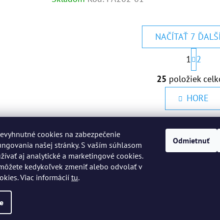
NAČÍTAŤ 7 ĎALŠ
S
1
2
T
R
O
25
položiek cel
Á
V
N
L
HORE
K
O
Á
V
D
A
evyhnutné cookies na zabezpečenie
A
N
Odmietnuť
ngovania našej stránky. S vaším súhlasom
I
C
E
vať aj analytické a marketingové cookies.
I
môžete kedykoľvek zmeniť alebo odvolať v
E
okies. Viac informácií
tu
.
P
 práva vyhradené.
Upraviť nastavenie cookies
R
e
V