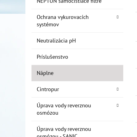
NEPTUN samočistiace filtre
Ochrana vykurovacích
systémov
Neutralizácia pH
Príslušenstvo
Náplne
Cintropur
Úprava vody reverznou
osmózou
Úprava vody reverznou
osmózou - SANIC