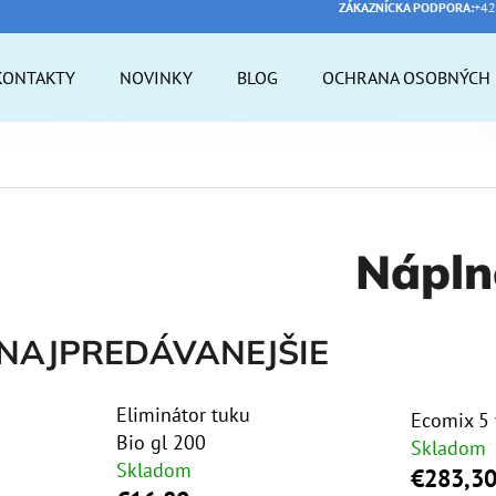
ZÁKAZNÍCKA PODPORA:
+42
KONTAKTY
NOVINKY
BLOG
OCHRANA OSOBNÝCH 
 POTREBUJETE NÁJSŤ?
HĽADAŤ
Nápln
ODPORÚČAME
NAJPREDÁVANEJŠIE
Eliminátor tuku
Ecomix 5 
Bio gl 200
Skladom
Skladom
€283,3