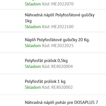
O
U
Skladom
Kód:
ME2022070
D
K
Náhradná náplň Polyfosfátové guličky
U
T
1kg
K
O
Skladom
Kód:
ME2022100
T
V
Náplň Polyfosfátové guľočky 20 Kg.
O
Skladom
Kód:
ME2022025
V
Polyfosfát prášok 0,5kg
Skladom
Kód:
RE8020004
Polyfosfát prášok 1 kg
Skladom
Kód:
RE8020002
Náhradná náplň pohár pre DOSAPLUS 7