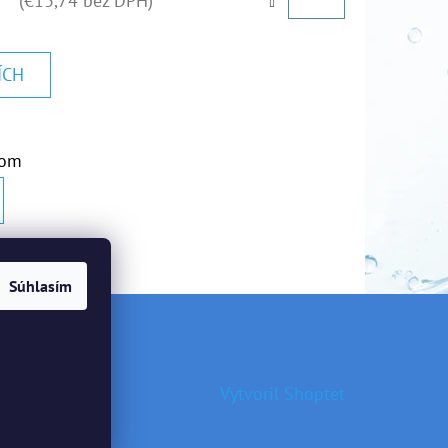
(€13,74 bez DPH)
ÍCH
kom
Súhlasím
Vytvoril Shoptet