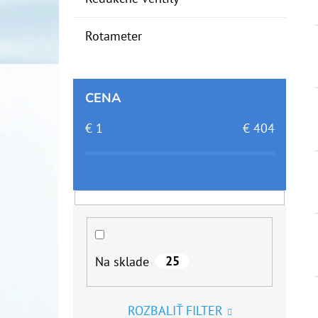
Rotameter
CENA
€
1
€
404
25
Na sklade
ROZBALIŤ FILTER