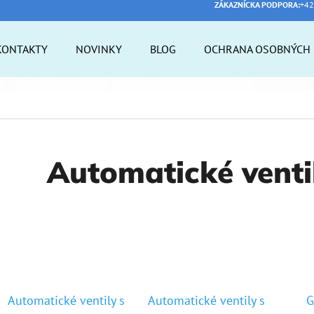
ZÁKAZNÍCKA PODPORA:
+42
KONTAKTY
NOVINKY
BLOG
OCHRANA OSOBNÝCH 
 POTREBUJETE NÁJSŤ?
HĽADAŤ
Automatické vent
ODPORÚČAME
Automatické ventily s
Automatické ventily s
G