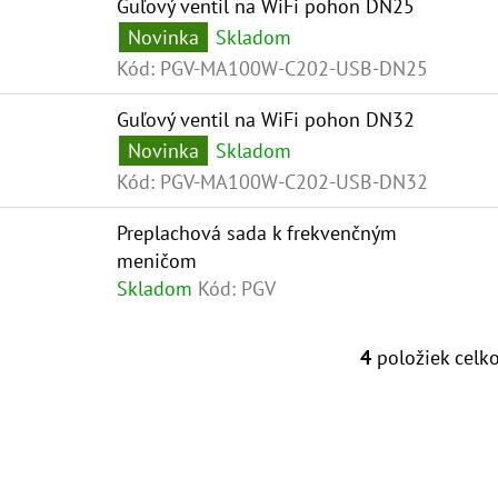
Guľový ventil na WiFi pohon DN25
S
R
Novinka
Skladom
P
O
Kód:
PGV-MA100W-C202-USB-DN25
R
D
Guľový ventil na WiFi pohon DN32
O
U
Novinka
Skladom
D
K
Kód:
PGV-MA100W-C202-USB-DN32
U
T
Preplachová sada k frekvenčným
K
O
meničom
T
V
Skladom
Kód:
PGV
O
V
4
položiek celk
O
V
L
Á
D