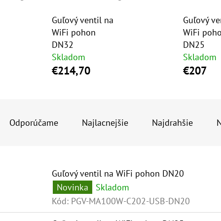
Guľový ventil na
Guľový ve
WiFi pohon
WiFi poh
DN32
DN25
Skladom
Skladom
€214,70
€207
R
A
Odporúčame
Najlacnejšie
Najdrahšie
N
D
E
V
N
Guľový ventil na WiFi pohon DN20
Ý
I
Novinka
Skladom
P
E
Kód:
PGV-MA100W-C202-USB-DN20
I
P