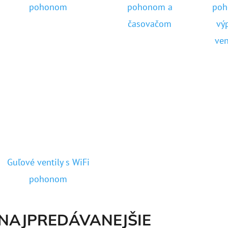
pohonom
pohonom a
poh
časovačom
vý
10" VLOŽKA UMÝVATEĽNÁ RL-SX 50MCR
10" FILTER SENI
ven
€9,20
€37,10
Guľové ventily s WiFi
pohonom
NAJPREDÁVANEJŠIE