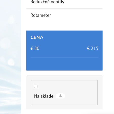
Redukčné ventily
Rotameter
CENA
€
80
€
215
4
Na sklade