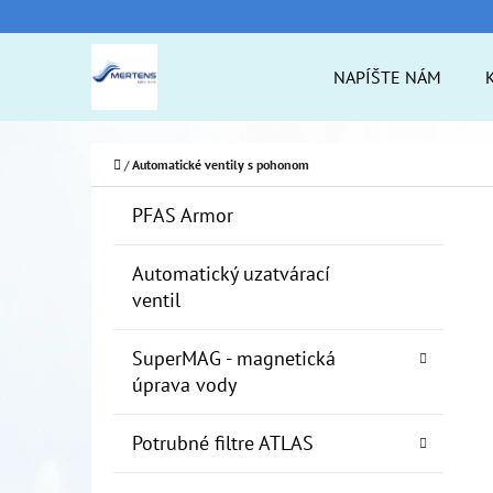
K
Prejsť
O
na
Späť
Späť
NAPÍŠTE NÁM
Š
do
do
obsah
Í
obchodu
obchodu
ČO
K
Domov
/
Automatické ventily s pohonom
B
K
Preskočiť
PFAS Armor
A
O
kategórie
T
Č
Automatický uzatvárací
E
ventil
N
G
Ó
Ý
SuperMAG - magnetická
R
P
úprava vody
I
A
E
Potrubné filtre ATLAS
N