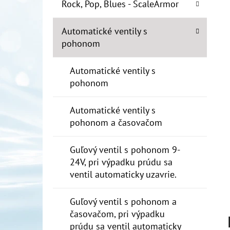
E
Rock, Pop, Blues - ScaleArmor
L
Automatické ventily s
10" FILTER SENIOR 1"
pohonom
€19
Automatické ventily s
pohonom
Automatické ventily s
pohonom a časovačom
Guľový ventil s pohonom 9-
24V, pri výpadku prúdu sa
ventil automaticky uzavrie.
Guľový ventil s pohonom a
časovačom, pri výpadku
prúdu sa ventil automaticky