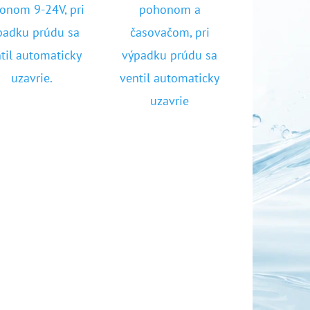
onom 9-24V, pri
pohonom a
padku prúdu sa
časovačom, pri
OR DUO 1"
til automaticky
výpadku prúdu sa
uzavrie.
ventil automaticky
uzavrie