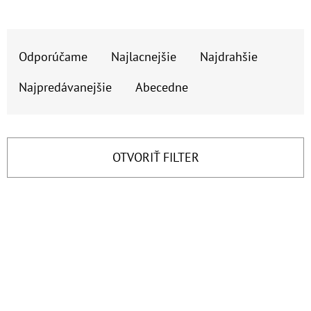
E
T
R
E
Odporúčame
Najlacnejšie
Najdrahšie
A
N
D
Najpredávanejšie
Abecedne
Á
E
J
N
S
I
OTVORIŤ FILTER
Ť
E
?
P
V
R
Ý
O
P
D
HĽADAŤ
I
U
S