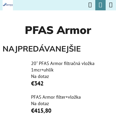
K
Hľadať
Nák
Prejsť
O
na
Späť
Späť
koší
Š
obsah
PFAS Armor
Í
Č
K
O
NAJPREDÁVANEJŠIE
P
O
20" PFAS Armor filtračná vložka
T
1mcr+uhlík
R
Na dotaz
E
€342
B
PFAS Armor filter+vložka
U
Na dotaz
J
€415,80