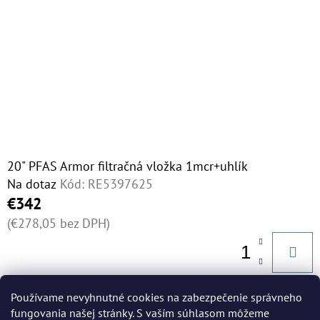
20" PFAS Armor filtračná vložka 1mcr+uhlík
Na dotaz
Kód:
RE5397625
€342
(€278,05 bez DPH)
Používame nevyhnutné cookies na zabezpečenie správneho
2
položiek celkom
fungovania našej stránky. S vaším súhlasom môžeme
O