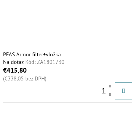
K
P
T
O
R
O
D
O
P
V
D
O
U
R
Ú
K
PFAS Armor filter+vložka
Č
Na dotaz
Kód:
ZA1801730
T
A
€415,80
O
M
(€338,05 bez DPH)
V
E
10"
FILTER
SENIOR
1"
€19