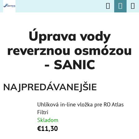
K
Hľadať
Nák
Prejsť
O
na
Späť
Späť
koší
Š
obsah
Úprava vody
Í
Č
K
reverznou osmózou
O
P
- SANIC
O
T
NAJPREDÁVANEJŠIE
R
E
Uhlíková in-line vložka pre RO Atlas
B
Filtri
U
Skladom
€11,30
J