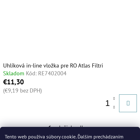
Uhlíková in-line vložka pre RO Atlas Filtri
Skladom
Kód:
RE7402004
€11,30
(€9,19 bez DPH)
6
položiek celkom
O
Tento web používa súbory cookie. Ďalším prechádzaním
V