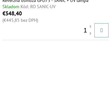
Reverzná osmóza GPD75 - SANIC + UV lampa
Skladom
Kód:
RO SANIC-UV
€548,40
(€445,85 bez DPH)