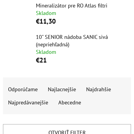
E
Mineralizátor pre RO Atlas filtri
T
Skladom
E
€11,30
N
10" SENIOR nádoba SANIC sivá
Á
(nepriehľadná)
J
Skladom
S
€21
Ť
?
R
Odporúčame
Najlacnejšie
Najdrahšie
A
D
Najpredávanejšie
Abecedne
E
HĽADAŤ
N
I
OTVORIŤ FILTER