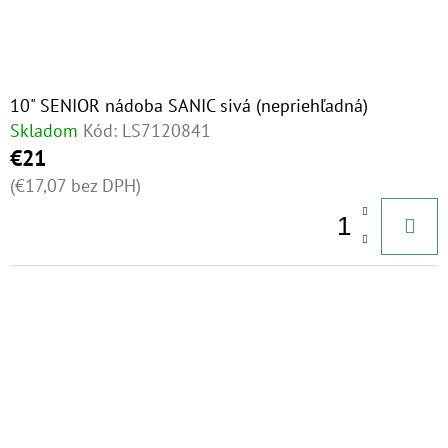
10" SENIOR nádoba SANIC sivá (nepriehľadná)
Skladom
Kód:
LS7120841
€21
(€17,07 bez DPH)