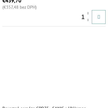
€439,70
€37,10
O
(€357,48 bez DPH)
V