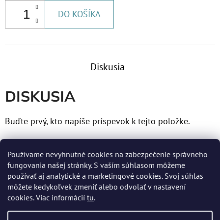
DO KOŠÍKA
Diskusia
DISKUSIA
Buďte prvý, kto napíše príspevok k tejto položke.
Len registrovaní používatelia môžu pridávať príspevky.
Používame nevyhnutné cookies na zabezpečenie správneho
Prosím
prihláste sa
alebo sa
zaregistrujte
.
fungovania našej stránky. S vaším súhlasom môžeme
používať aj analytické a marketingové cookies. Svoj súhlas
môžete kedykoľvek zmeniť alebo odvolať v nastavení
cookies. Viac informácií
tu
.
Z