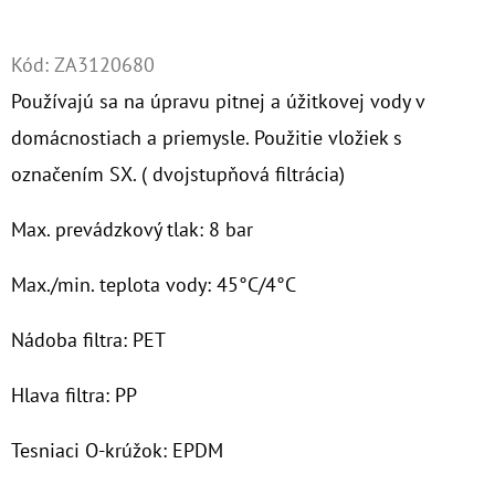
Twitter
Facebook
O
Kód:
ZA3120680
D
Používajú sa na úpravu pitnej a úžitkovej vody v
P
O
domácnostiach a priemysle. Použitie vložiek s
R
označením SX. ( dvojstupňová filtrácia)
Ú
Č
Max. prevádzkový tlak: 8 bar
A
M
Max./min. teplota vody: 45°C/4°C
E
Nádoba filtra: PET
SENIOR
Hlava filtra: PP
10"
VLOŽKA
POLYFOSFÁTOVÉ
Tesniaci O-krúžok: EPDM
GULIČKY