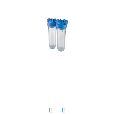
E
T
E
N
Á
J
S
Ť
?
HĽADAŤ