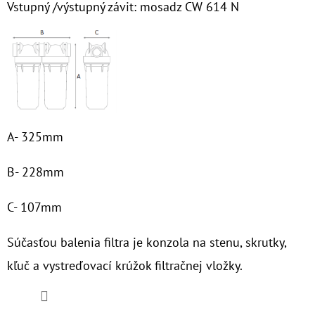
€23
Vstupný /výstupný závit: mosadz CW 614 N
A- 325mm
B- 228mm
C- 107mm
Súčasťou balenia
filtra je konzola na stenu, skrutky,
kľuč a vystreďovací krúžok filtračnej vložky.