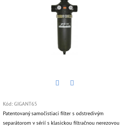
E
T
E
N
Á
J
S
Ť
?
Twitter
Facebook
Kód:
GIGANT65
HĽADAŤ
Patentovaný samočistiaci filter s odstredivým
separátorom v sérií s klasickou filtračnou nerezovou