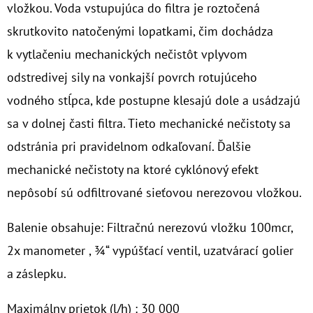
vložkou. Voda vstupujúca do filtra je roztočená
O
skrutkovito natočenými lopatkami, čim dochádza
D
k vytlačeniu mechanických nečistôt vplyvom
P
odstredivej sily na vonkajší povrch rotujúceho
O
vodného stĺpca, kde postupne klesajú dole a usádzajú
R
Ú
sa v dolnej časti filtra. Tieto mechanické nečistoty sa
Č
odstránia pri pravidelnom odkaľovaní. Ďalšie
A
mechanické nečistoty na ktoré cyklónový efekt
M
nepôsobí sú odfiltrované sieťovou nerezovou vložkou.
E
Balenie obsahuje: Filtračnú nerezovú vložku 100mcr,
10"
2x manometer , ¾“ vypúšťací ventil, uzatvárací golier
FILTER
SENIOR
a záslepku.
TRIO
1"
Maximálny prietok (l/h) : 30 000