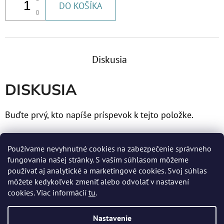
MCR
DO KOŠÍKA
€81,60
Diskusia
DISKUSIA
Buďte prvý, kto napíše príspevok k tejto položke.
Len registrovaní používatelia môžu pridávať príspevky.
Používame nevyhnutné cookies na zabezpečenie správneho
Prosím
prihláste sa
alebo sa
zaregistrujte
.
fungovania našej stránky. S vaším súhlasom môžeme
používať aj analytické a marketingové cookies. Svoj súhlas
môžete kedykoľvek zmeniť alebo odvolať v nastavení
cookies. Viac informácií
tu
.
Z
Nastavenie
Á