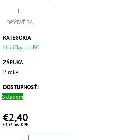
O
D
OPÝTAŤ SA
P
KATEGÓRIA
:
O
R
Hadičky pre RO
Ú
ZÁRUKA
:
Č
A
2 roky
M
E
DOSTUPNOSŤ:
Skladom
NANO
€2,40
HOTMAG
3/4"
€1,95 bez DPH
-
1"
100