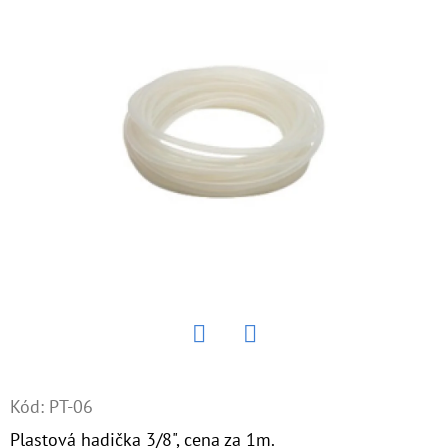
E
T
E
N
Á
J
S
Ť
?
Twitter
Facebook
HĽADAŤ
Kód:
PT-06
Plastová hadička 3/8", cena za 1m.