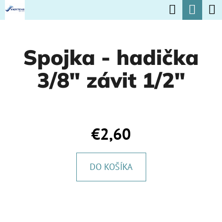
K
Hľadať
Nák
Prejsť
O
na
Späť
Späť
koší
Š
obsah
Spojka - hadička
Í
Č
K
3/8" závit 1/2"
O
P
O
T
€2,60
R
E
DO KOŠÍKA
B
U
J