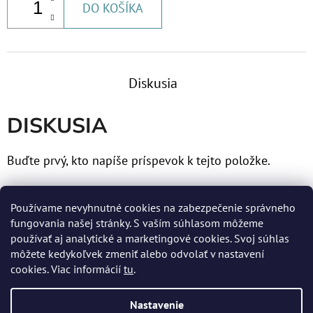
MCR
DO KOŠÍKA
€81,60
Diskusia
DISKUSIA
Buďte prvý, kto napíše príspevok k tejto položke.
Len registrovaní používatelia môžu pridávať príspevky.
Používame nevyhnutné cookies na zabezpečenie správneho
Prosím
prihláste sa
alebo sa
zaregistrujte
.
fungovania našej stránky. S vaším súhlasom môžeme
používať aj analytické a marketingové cookies. Svoj súhlas
môžete kedykoľvek zmeniť alebo odvolať v nastavení
cookies. Viac informácií
tu
.
Z
Nastavenie
Á