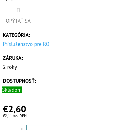
O
D
OPÝTAŤ SA
P
KATEGÓRIA
:
O
R
Príslušenstvo pre RO
Ú
ZÁRUKA
:
Č
A
2 roky
M
E
DOSTUPNOSŤ:
Skladom
NANO
€2,60
HOTMAG
3/4"
€2,11 bez DPH
-
1"
100