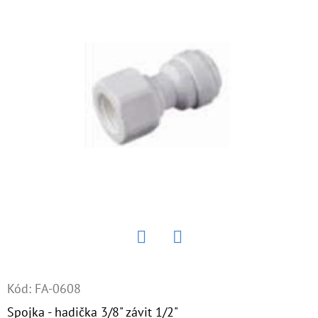
E
T
E
N
Á
J
S
Ť
?
Twitter
Facebook
HĽADAŤ
Kód:
FA-0608
Spojka - hadička 3/8" závit 1/2"