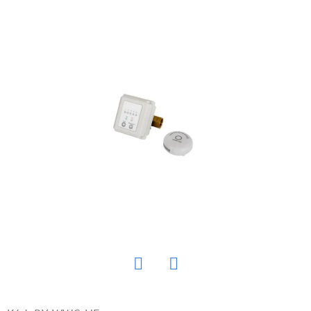
E
T
E
N
Á
J
S
Ť
?
HĽADAŤ
Twitter
Facebook