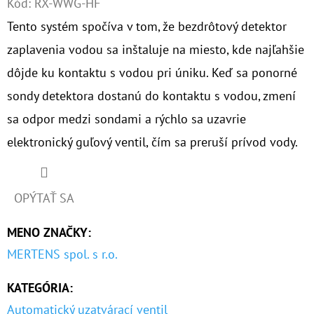
Kód:
RX-WWG-HF
Tento systém spočíva v tom, že bezdrôtový detektor
O
D
zaplavenia vodou sa inštaluje na miesto, kde najľahšie
P
dôjde ku kontaktu s vodou pri úniku. Keď sa ponorné
O
sondy detektora dostanú do kontaktu s vodou, zmení
R
sa odpor medzi sondami a rýchlo sa uzavrie
Ú
Č
elektronický guľový ventil, čím sa preruší prívod vody.
A
M
E
OPÝTAŤ SA
MENO ZNAČKY
:
NANO
MERTENS spol. s r.o.
HOTMAG
3/4"
-
KATEGÓRIA
:
1"
100
Automatický uzatvárací ventil