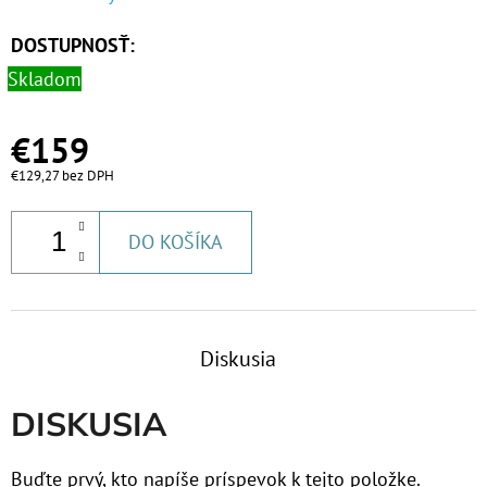
MCR
DOSTUPNOSŤ:
€81,60
Skladom
€159
€129,27 bez DPH
DO KOŠÍKA
Diskusia
DISKUSIA
Buďte prvý, kto napíše príspevok k tejto položke.