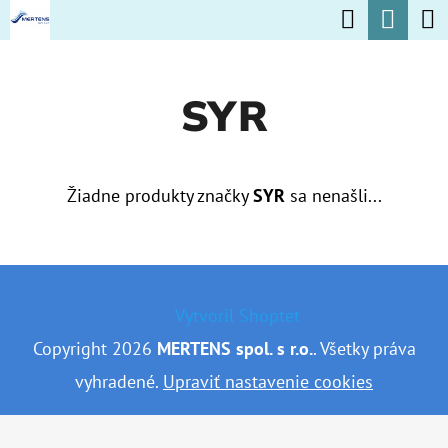
K
Hľadať
Nák
Prejsť
O
na
Späť
Späť
koší
Š
obsah
SYR
Í
Č
K
O
P
Žiadne produkty značky
SYR
sa nenašli...
O
T
Z
R
Á
Vytvoril Shoptet
E
P
Copyright 2026
MERTENS spol. s r.o.
. Všetky práva
B
Ä
vyhradené.
Upraviť nastavenie cookies
U
T
J
I