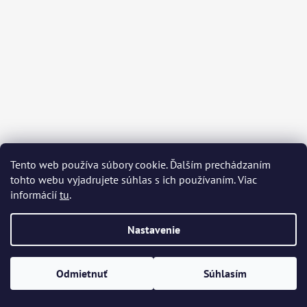
E
E
T
E
N
Á
J
S
Ť
Tento web používa súbory cookie. Ďalším prechádzaním
tohto webu vyjadrujete súhlas s ich používaním. Viac
?
informácií
tu
.
Nastavenie
HĽADAŤ
Odmietnuť
Súhlasím