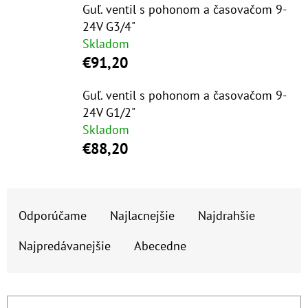
E
Guľ. ventil s pohonom a časovačom 9-
T
24V G3/4"
Skladom
E
€91,20
N
Á
Guľ. ventil s pohonom a časovačom 9-
24V G1/2"
J
Skladom
S
€88,20
Ť
?
R
Odporúčame
Najlacnejšie
Najdrahšie
A
D
Najpredávanejšie
Abecedne
E
HĽADAŤ
N