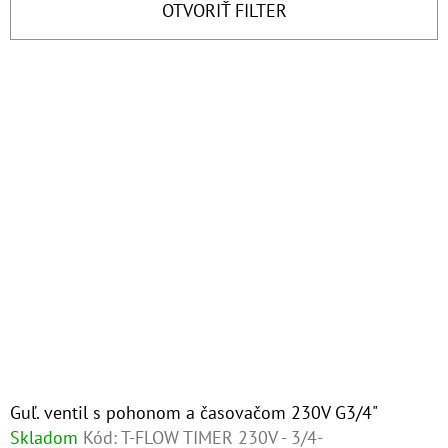
I
OTVORIŤ FILTER
E
O
P
D
V
P
R
Ý
O
O
P
R
D
Ú
I
U
Č
S
A
K
P
M
T
E
R
O
O
V
D
SENIOR
10"
U
VLOŽKA
POLYFOSFÁTOVÉ
K
Guľ. ventil s pohonom a časovačom 230V G3/4"
GULIČKY
Skladom
Kód:
T-FLOW TIMER 230V - 3/4-