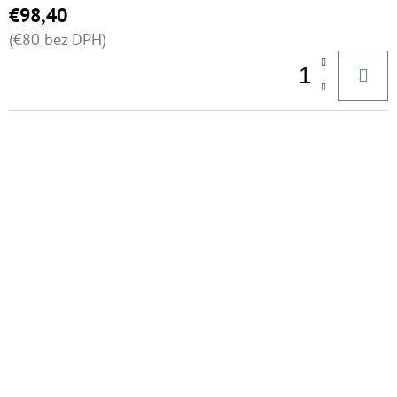
T
€23
€98,40
O
(€80 bez DPH)
V