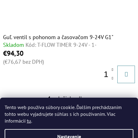
Guľ. ventil s pohonom a časovačom 9-24V G1"
Skladom
Kód:
T-FLOW TIMER 9-24V - 1-
€94,30
(€76,67 bez DPH)
4
položiek celkom
O
Tento web používa súbory cookie. Ďalším prechádzaním
V
tohto webu vyjadrujete súhlas s ich používaním. Viac
L
informácií
tu
.
Á
Z
D
Nastavenie