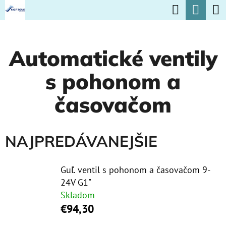
K
Hľadať
Nák
Prejsť
O
na
Späť
Späť
koší
Š
obsah
Automatické ventily
Í
Č
K
s pohonom a
O
P
časovačom
O
T
NAJPREDÁVANEJŠIE
R
E
Guľ. ventil s pohonom a časovačom 9-
B
24V G1"
U
Skladom
€94,30
J