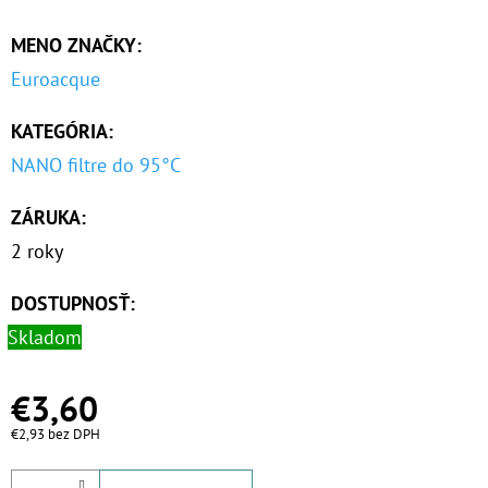
MENO ZNAČKY
:
O
D
Euroacque
P
KATEGÓRIA
:
O
R
NANO filtre do 95°C
Ú
ZÁRUKA
:
Č
A
2 roky
M
E
DOSTUPNOSŤ:
Skladom
NANO
€3,60
HOT
GTS
€2,93 bez DPH
3/4"
MAG
100MCR