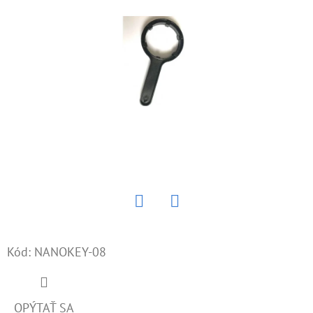
E
T
E
N
Á
J
S
Ť
?
Twitter
Facebook
Kód:
NANOKEY-08
HĽADAŤ
OPÝTAŤ SA