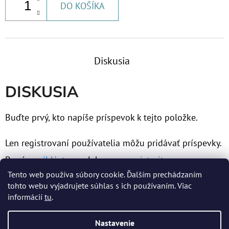
DO KOŠÍKA
€60,30
Diskusia
DISKUSIA
Buďte prvý, kto napíše príspevok k tejto položke.
Len registrovaní používatelia môžu pridávať príspevky.
Prosím
prihláste sa
alebo sa
zaregistrujte
.
Tento web používa súbory cookie. Ďalším prechádzaním
tohto webu vyjadrujete súhlas s ich používaním. Viac
informácií
tu
.
Z
Nastavenie
Á