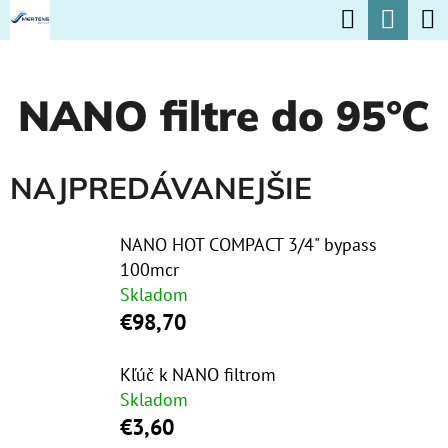
K
Hľadať
Nák
Prejsť
O
na
Späť
Späť
koší
Š
obsah
NANO filtre do 95°C
Í
Č
K
O
NAJPREDÁVANEJŠIE
P
O
NANO HOT COMPACT 3/4" bypass
T
100mcr
R
Skladom
E
€98,70
B
Kľúč k NANO filtrom
U
Skladom
J
€3,60