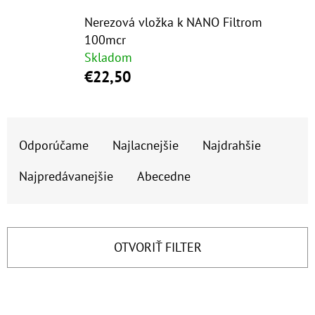
E
Nerezová vložka k NANO Filtrom
T
100mcr
E
Skladom
N
€22,50
Á
J
R
S
Odporúčame
Najlacnejšie
Najdrahšie
A
Ť
D
Najpredávanejšie
Abecedne
?
E
N
I
OTVORIŤ FILTER
E
HĽADAŤ
P
V
R