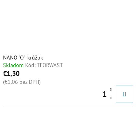
NANO "O"- krúžok
Skladom
Kód:
TFORWAST
€1,30
(€1,06 bez DPH)