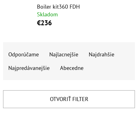
E
Boiler kit360 FDH
T
Skladom
E
€236
N
Á
R
J
Odporúčame
Najlacnejšie
Najdrahšie
A
S
D
Najpredávanejšie
Abecedne
Ť
E
?
N
I
OTVORIŤ FILTER
E
P
HĽADAŤ
V
R
Ý