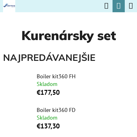
K
Hľadať
Nák
Prejsť
O
na
Späť
Späť
koší
Š
obsah
Kurenársky set
Í
Č
K
O
NAJPREDÁVANEJŠIE
P
O
Boiler kit360 FH
T
Skladom
R
€177,50
E
B
Boiler kit360 FD
U
Skladom
€137,30
J