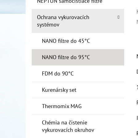
NEPTUN samočistiace filtre
Ochrana vykurovacích
systémov
NANO filtre do 45°C
NANO filtre do 95°C
FDM do 90°C
Kurenársky set
Thermomix MAG
Chémia na čistenie
vykurovacích okruhov