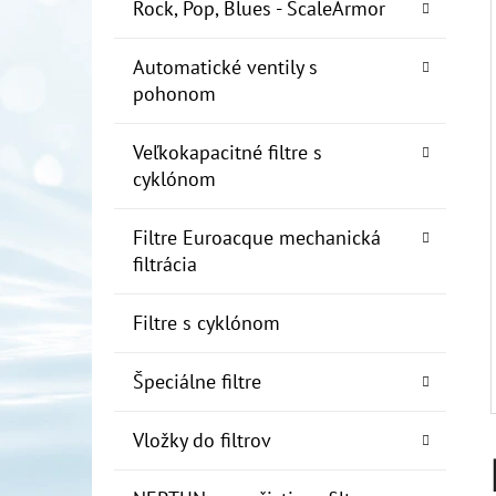
E
Rock, Pop, Blues - ScaleArmor
L
Automatické ventily s
10" FILTER SENIOR 1"
pohonom
€19
Veľkokapacitné filtre s
cyklónom
Filtre Euroacque mechanická
filtrácia
Filtre s cyklónom
Špeciálne filtre
Vložky do filtrov