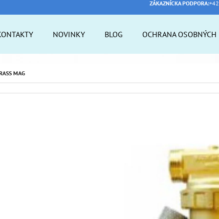
ZÁKAZNÍCKA PODPORA:
+42
KONTAKTY
NOVINKY
BLOG
OCHRANA OSOBNÝCH 
 POTREBUJETE NÁJSŤ?
RASS MAG
HĽADAŤ
ODPORÚČAME