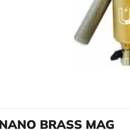
10" VLOŽKA UMÝVATEĽNÁ RL-SX 50MCR
10" FILTER SENI
€9,20
€37,10
NANO BRASS MAG