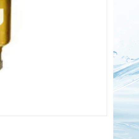
OR DUO 1"