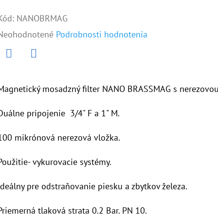
Kód:
NANOBRMAG
Priemerné
Neohodnotené
Podrobnosti hodnotenia
hodnotenie
produktu
Twitter
Facebook
je
Magnetický mosadzný filter NANO BRASSMAG s nerezovou f
0,0
Duálne pripojenie 3/4" F a 1" M.
z
5
100 mikrónová nerezová vložka.
hviezdičiek.
Použitie- vykurovacie systémy.
Ideálny pre odstraňovanie piesku a zbytkov železa.
Priemerná tlaková strata 0.2 Bar. PN 10.