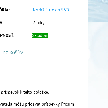
ÓRIA
:
NANO filtre do 95°C
A
:
2 roky
PNOSŤ:
Skladom
DO KOŠÍKA
 príspevok k tejto položke.
vatelia môžu pridávať príspevky. Prosím