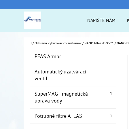
K
Prejsť
O
na
Späť
Späť
NAPÍŠTE NÁM
Š
do
do
obsah
Í
obchodu
obchodu
ČO
K
Domov
/
Ochrana vykurovacích systémov
/
NANO filtre do 95°C
/
NANO B
B
K
Preskočiť
PFAS Armor
A
O
kategórie
T
Č
Automatický uzatvárací
E
ventil
N
G
Ó
Ý
SuperMAG - magnetická
R
P
úprava vody
I
A
E
Potrubné filtre ATLAS
N