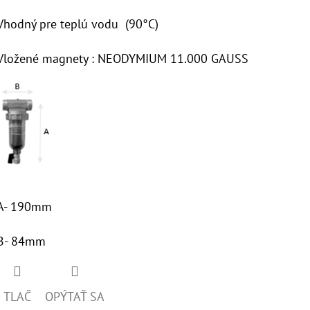
Vhodný pre teplú vodu (90°C)
Vložené magnety : NEODYMIUM 11.000 GAUSS
A- 190mm
B- 84mm
TLAČ
OPÝTAŤ SA