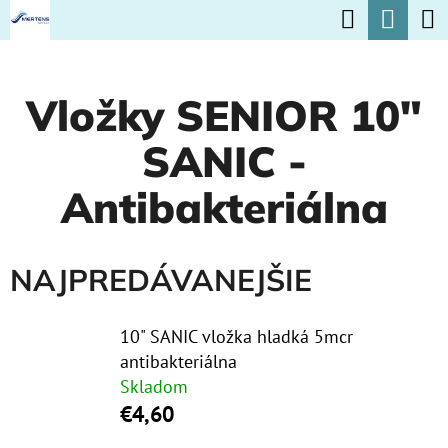
K
Hľadať
Nák
Prejsť
O
na
Späť
Späť
koší
Š
obsah
Vložky SENIOR 10"
Í
Č
K
SANIC -
O
P
Antibakteriálna
O
T
NAJPREDÁVANEJŠIE
R
E
10" SANIC vložka hladká 5mcr
B
antibakteriálna
U
Skladom
€4,60
J