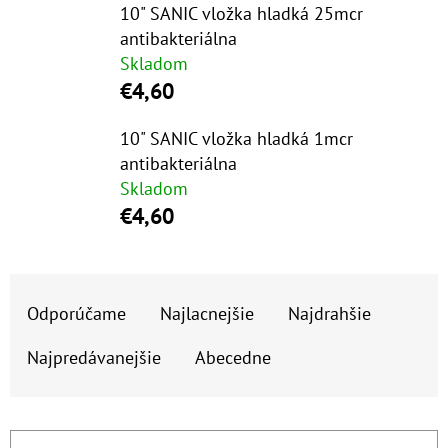
E
10" SANIC vložka hladká 25mcr
T
antibakteriálna
Skladom
E
€4,60
N
Á
10" SANIC vložka hladká 1mcr
antibakteriálna
J
Skladom
S
€4,60
Ť
?
R
Odporúčame
Najlacnejšie
Najdrahšie
A
D
Najpredávanejšie
Abecedne
E
HĽADAŤ
N