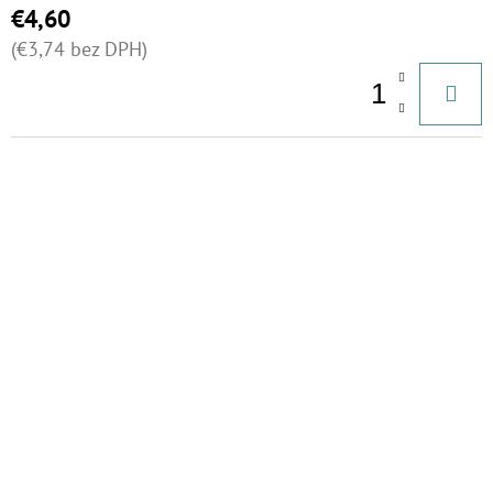
T
MCR
€4,60
O
€81,60
(€3,74 bez DPH)
V