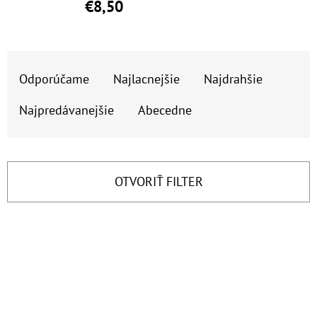
€8,50
€9,20
R
Odporúčame
Najlacnejšie
Najdrahšie
A
D
Najpredávanejšie
Abecedne
E
N
I
OTVORIŤ FILTER
E
P
V
R
Ý
O
P
D
I