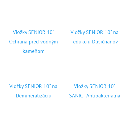
E
T
E
N
Vložky SENIOR 10"
Vložky SENIOR 10" na
Á
Ochrana pred vodným
redukciu Dusičnanov
J
kameňom
S
Ť
?
Vložky SENIOR 10" na
Vložky SENIOR 10"
Demineralizáciu
SANIC - Antibakteriálna
HĽADAŤ