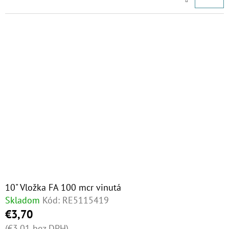
10" Vložka FA 100 mcr vinutá
Skladom
Kód:
RE5115419
€3,70
(€3,01 bez DPH)