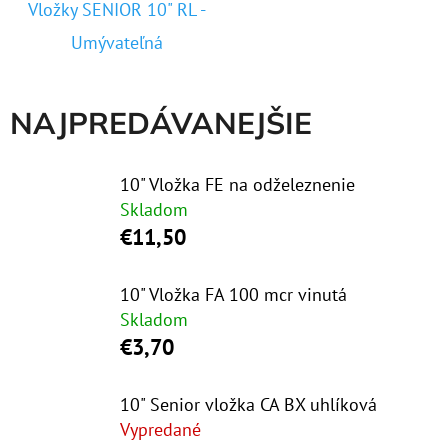
Vložky SENIOR 10" RL -
Umývateľná
O
D
P
NAJPREDÁVANEJŠIE
O
R
Ú
10" Vložka FE na odželeznenie
Č
Skladom
A
€11,50
M
E
10" Vložka FA 100 mcr vinutá
Skladom
€3,70
10"
VLOŽKA
UMÝVATEĽNÁ
10" Senior vložka CA BX uhlíková
RL-
SX
Vypredané
50MCR