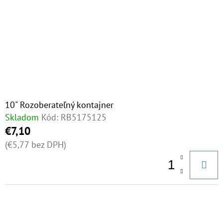
U
S
K
P
T
R
O
O
V
D
U
K
10" Rozoberateľný kontajner
Skladom
Kód:
RB5175125
T
€7,10
O
(€5,77 bez DPH)
V