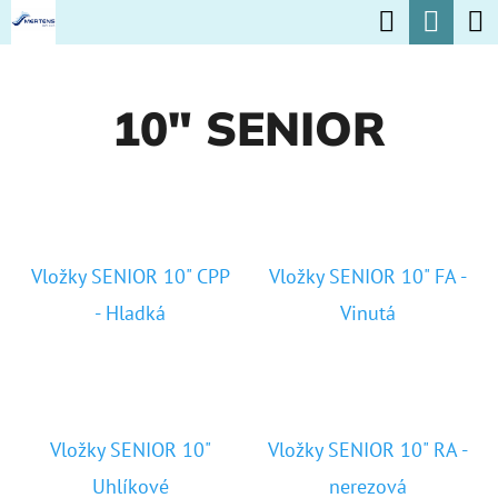
K
Hľadať
Nák
Prejsť
O
na
Späť
Späť
koší
Š
obsah
10" SENIOR
Í
Č
K
O
P
O
Vložky SENIOR 10" CPP
Vložky SENIOR 10" FA -
T
- Hladká
Vinutá
R
E
B
U
Vložky SENIOR 10"
Vložky SENIOR 10" RA -
J
Uhlíkové
nerezová