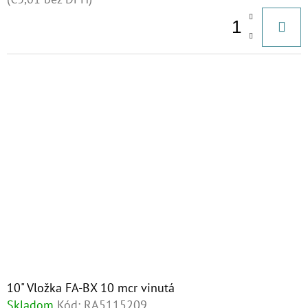
10" Vložka FA-BX 10 mcr vinutá
Skladom
Kód:
RA5115209