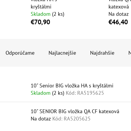
kryštálmi
katexová
Skladom
(2 ks)
Na dotaz
10" VLOŽKA UMÝVATEĽNÁ RL-SX 50MCR
10" FILTER SENI
€70,90
€46,40
€9,20
€37,10
R
A
Odporúčame
Najlacnejšie
Najdrahšie
N
D
E
V
N
10" Senior BIG vložka HA s kryštálmi
Ý
I
Skladom
(2 ks)
Kód:
RA5195625
P
E
I
P
10" SENIOR BIG vložka QA CF katexová
S
R
Na dotaz
Kód:
RA5205625
P
O