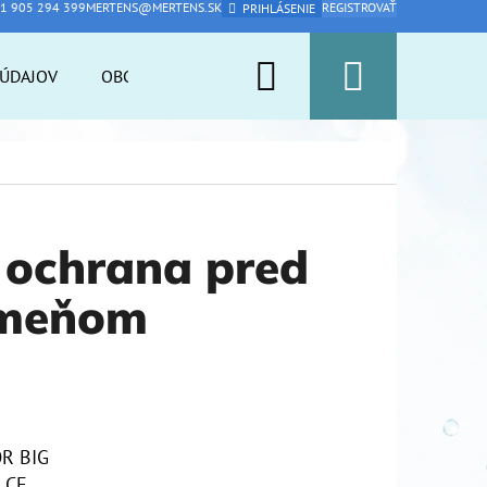
1 905 294 399
MERTENS@MERTENS.SK
REGISTROVAŤ
PRIHLÁSENIE
Hľadať
Nákup
ÚDAJOV
OBCHODNÉ PODMIENKY
PFAS ARMOR
A
košík
y ochrana pred
ameňom
OR BIG
Nasledujúce
 CF