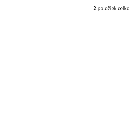
R
D
2
položiek celk
O
O
U
V
D
L
K
Á
U
T
D
K
O
A
T
V
C
O
I
E
V
P
R
V
K
Y
V
Ý