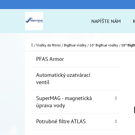
K
Prejsť
O
na
Späť
Späť
NAPÍŠTE NÁM
Š
do
do
obsah
Í
obchodu
obchodu
ČO
K
Domov
/
Vložky do filtrov
/
BigBlue vložky
/
10" BigBlue vložky
/
10" BigB
B
K
Preskočiť
PFAS Armor
A
O
kategórie
T
Č
Automatický uzatvárací
E
ventil
N
G
Ó
Ý
SuperMAG - magnetická
R
P
úprava vody
I
A
E
Potrubné filtre ATLAS
N