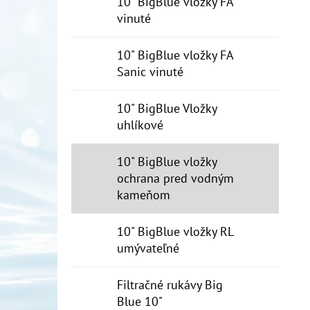
10" BigBlue vložky FA
vinuté
10" BigBlue vložky FA
Sanic vinuté
10" BigBlue Vložky
uhlíkové
10" BigBlue vložky
ochrana pred vodným
kameňom
10" BigBlue vložky RL
umývateľné
Filtračné rukávy Big
Blue 10"