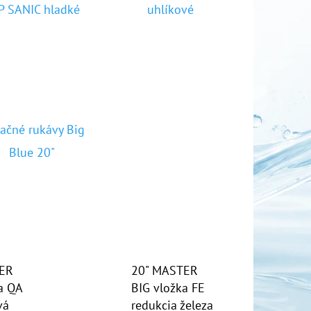
P SANIC hladké
uhlíkové
OR DUO 1"
račné rukávy Big
Blue 20"
ER
20" MASTER
a QA
BIG vložka FE
vá
redukcia železa