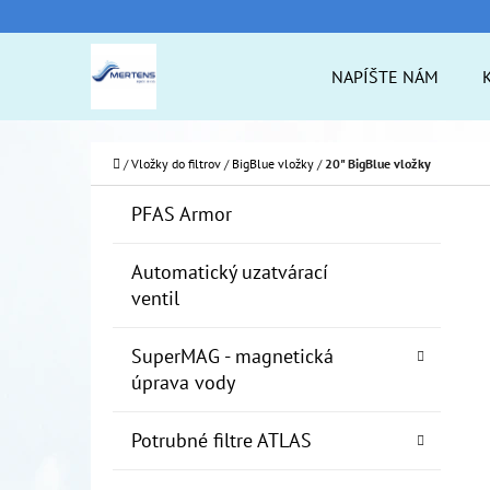
K
Prejsť
O
na
Späť
Späť
NAPÍŠTE NÁM
Š
do
do
obsah
Í
obchodu
obchodu
ČO
K
Domov
/
Vložky do filtrov
/
BigBlue vložky
/
20" BigBlue vložky
B
K
Preskočiť
PFAS Armor
A
O
kategórie
T
Č
Automatický uzatvárací
E
ventil
N
G
Ó
Ý
SuperMAG - magnetická
R
P
úprava vody
I
A
E
Potrubné filtre ATLAS
N