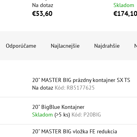
Na dotaz
Skladom
€53,60
€174,1
R
A
Odporúčame
Najlacnejšie
Najdrahšie
N
D
E
V
N
20" MASTER BIG prázdny kontajner SX TS
Ý
I
Na dotaz
Kód:
RB5177625
P
E
I
P
20" BigBlue Kontajner
S
R
Skladom
(>5 ks)
Kód:
P20BIG
P
O
20" MASTER BIG vložka FE redukcia
R
D