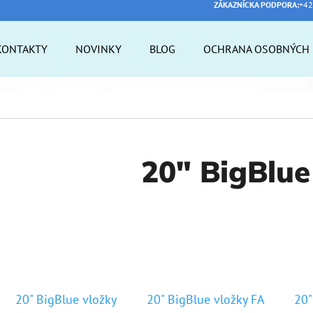
ZÁKAZNÍCKA PODPORA:
+42
KONTAKTY
NOVINKY
BLOG
OCHRANA OSOBNÝCH 
 POTREBUJETE NÁJSŤ?
HĽADAŤ
20" BigBlue
ODPORÚČAME
20" BigBlue vložky
20" BigBlue vložky FA
20"