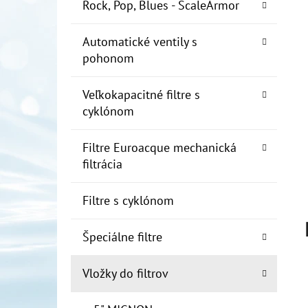
E
Rock, Pop, Blues - ScaleArmor
L
Automatické ventily s
10" FILTER SENIOR 1"
pohonom
€19
Veľkokapacitné filtre s
cyklónom
Filtre Euroacque mechanická
filtrácia
Filtre s cyklónom
Špeciálne filtre
Vložky do filtrov