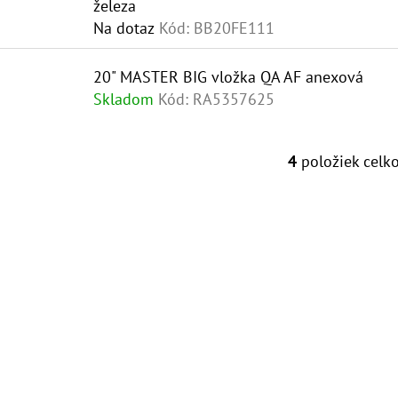
železa
O
U
Na dotaz
Kód:
BB20FE111
D
K
20" MASTER BIG vložka QA AF anexová
U
T
Skladom
Kód:
RA5357625
K
O
T
V
4
položiek celk
O
O
V
V
L
Á
D
A
C
I
E
P