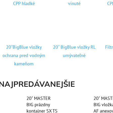
CPP hladké
vinuté
CP
10" VLOŽKA UMÝVATEĽNÁ RL-SX 50MCR
10" FILTER SENI
€9,20
€37,10
20"BigBlue vložky
20" BigBlue vložky RL
Filt
ochrana pred vodným
umývateľné
kameňom
NAJPREDÁVANEJŠIE
20" MASTER
20" MAST
BIG prázdny
BIG vložk
kontajner SX TS
AF anexo