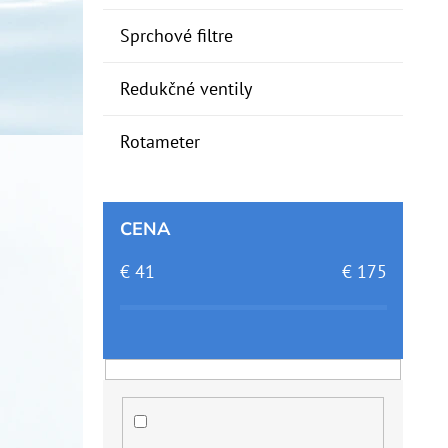
Sprchové filtre
Redukčné ventily
Rotameter
CENA
€
41
€
175