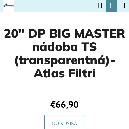
K
Hľadať
Nák
Prejsť
O
na
Späť
Späť
koší
Š
obsah
20" DP BIG MASTER
Í
Č
K
nádoba TS
O
P
(transparentná)-
O
Atlas Filtri
T
R
E
B
€66,90
U
J
DO KOŠÍKA