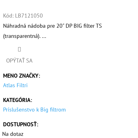
Twitter
Facebook
O
Kód:
LB7121050
D
Náhradná nádoba pre 20" DP BIG filter TS
P
(transparentná). ...
O
R
Ú
OPÝTAŤ SA
Č
A
MENO ZNAČKY
:
M
Atlas Filtri
E
KATEGÓRIA
:
7"
Príslušenstvo k Big filtrom
HYDRA
RAH
DOSTUPNOSŤ:
90
MCR
Na dotaz
1"