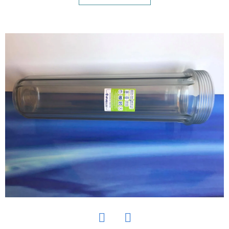
E
T
E
N
Á
J
S
Ť
?
HĽADAŤ