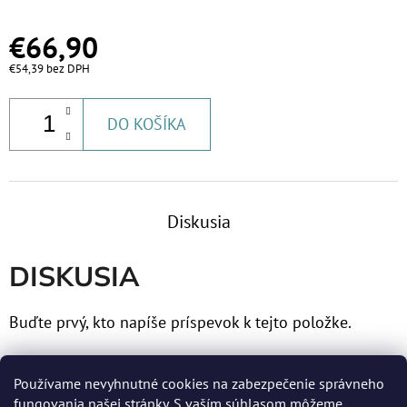
€63
€66,90
€54,39 bez DPH
DO KOŠÍKA
Diskusia
DISKUSIA
Buďte prvý, kto napíše príspevok k tejto položke.
Len registrovaní používatelia môžu pridávať príspevky.
Používame nevyhnutné cookies na zabezpečenie správneho
Prosím
prihláste sa
alebo sa
zaregistrujte
.
fungovania našej stránky. S vaším súhlasom môžeme