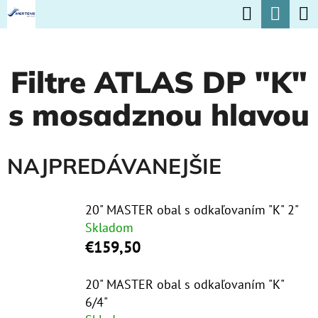
K
Hľadať
Nák
Prejsť
O
na
Späť
Späť
koší
Š
obsah
Filtre ATLAS DP "K"
Í
Č
K
s mosadznou hlavou
O
P
O
NAJPREDÁVANEJŠIE
T
R
20" MASTER obal s odkaľovaním "K" 2"
E
Skladom
€159,50
B
U
20" MASTER obal s odkaľovaním "K"
J
6/4"