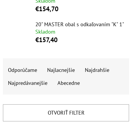
E
Skladom
€154,70
T
E
20" MASTER obal s odkaľovaním "K" 1"
N
Skladom
Á
€157,40
J
S
R
Ť
Odporúčame
Najlacnejšie
Najdrahšie
A
?
D
Najpredávanejšie
Abecedne
E
N
I
OTVORIŤ FILTER
HĽADAŤ
E
P