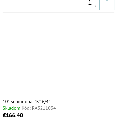
€53,60
10" Senior obal "K" 6/4"
Skladom
Kód:
RA3211034
€166,40