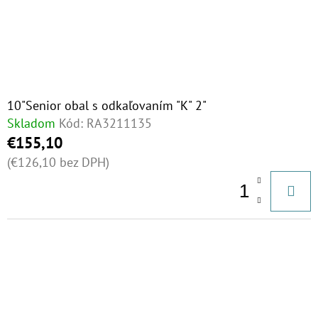
10"Senior obal s odkaľovaním "K" 2"
Skladom
Kód:
RA3211135
€155,10
(€126,10 bez DPH)