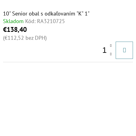
10" Senior obal s odkaľovaním "K" 1"
Skladom
Kód:
RA3210725
€138,40
(€112,52 bez DPH)