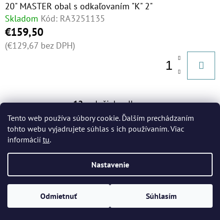
20" MASTER obal s odkaľovaním "K" 2"
Skladom
Kód:
RA3251135
€159,50
(€129,67 bez DPH)
12
položiek celkom
O
Tento web používa súbory cookie. Ďalším prechádzaním
V
tohto webu vyjadrujete súhlas s ich používaním. Viac
L
informácií
tu
.
Á
Z
D
Nastavenie
Á
Vytvoril Shoptet
A
P
C
Copyright 2026
MERTENS spol. s r.o.
. Všetky práva
Odmietnuť
Súhlasím
I
Ä
vyhradené.
Upraviť nastavenie cookies
E
T