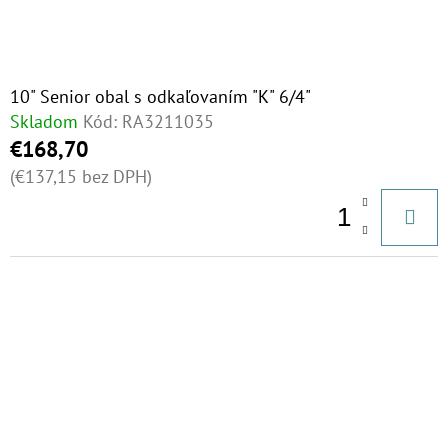
10" Senior obal s odkaľovaním "K" 6/4"
Skladom
Kód:
RA3211035
€168,70
(€137,15 bez DPH)