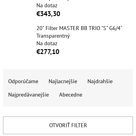
E
Na dotaz
T
€343,30
E
20" Filter MASTER BB TRIO "S" G6/4"
N
Transparentný
Á
Na dotaz
J
€277,10
S
Ť
R
?
Odporúčame
Najlacnejšie
Najdrahšie
A
D
Najpredávanejšie
Abecedne
E
N
HĽADAŤ
I
OTVORIŤ FILTER
E