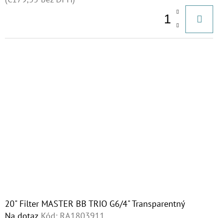
V
€9,20
20" Filter MASTER BB TRIO G6/4" Transparentný
Na dotaz
Kód:
RA1803911