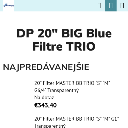
K
Hľadať
Nák
Prejsť
O
na
Späť
Späť
koší
Š
obsah
DP 20" BIG Blue
Í
Č
K
Filtre TRIO
O
P
O
NAJPREDÁVANEJŠIE
T
R
20" Filter MASTER BB TRIO "S" "M"
G6/4" Transparentný
E
Na dotaz
B
€343,40
U
J
20" Filter MASTER BB TRIO "S" "M" G1"
Transparentný