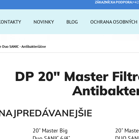
ZÁKAZNÍCKA PODPORA:
+42
KONTAKTY
NOVINKY
BLOG
OCHRANA OSOBNÝCH 
 POTREBUJETE NÁJSŤ?
e Duo SANIC - Antibakteriálne
HĽADAŤ
DP 20" Master Filt
Antibakter
ODPORÚČAME
NAJPREDÁVANEJŠIE
20" Master Big
20" Maste
Duo SANIC 6/4"
DUO SANI