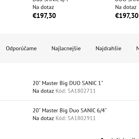
Na dotaz
Na dotaz
€197,30
€197,30
10" VLOŽKA UMÝVATEĽNÁ RL-SX 50MCR
10" FILTER SENI
€9,20
€37,10
R
A
Odporúčame
Najlacnejšie
Najdrahšie
N
D
E
V
N
20" Master Big DUO SANIC 1"
Ý
I
Na dotaz
Kód:
SA1802711
P
E
I
P
20" Master Big Duo SANIC 6/4"
S
R
Na dotaz
Kód:
SA1802911
P
O