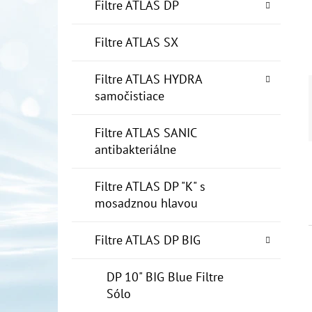
E
Filtre ATLAS DP
L
Filtre ATLAS SX
10" FILTER SENIOR 1"
€19
Filtre ATLAS HYDRA
samočistiace
Filtre ATLAS SANIC
antibakteriálne
Filtre ATLAS DP "K" s
mosadznou hlavou
Filtre ATLAS DP BIG
DP 10" BIG Blue Filtre
Sólo