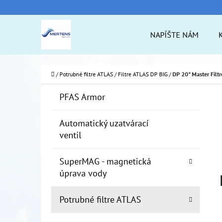
K
Prejsť
O
na
Späť
Späť
NAPÍŠTE NÁM
Š
do
do
obsah
Í
obchodu
obchodu
ČO
K
Domov
/
Potrubné filtre ATLAS
/
Filtre ATLAS DP BIG
/
DP 20" Master Filtr
B
K
Preskočiť
PFAS Armor
A
O
kategórie
T
Č
Automatický uzatvárací
E
ventil
N
G
Ó
Ý
SuperMAG - magnetická
R
P
úprava vody
I
A
E
Potrubné filtre ATLAS
N