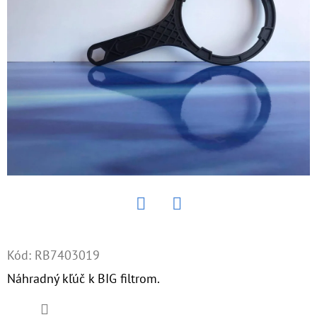
E
T
E
N
Á
J
S
Ť
?
Twitter
Facebook
Kód:
RB7403019
HĽADAŤ
Náhradný kľúč k BIG filtrom.