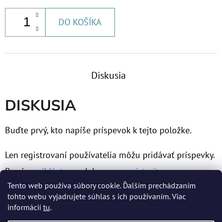
€53,60
DO KOŠÍKA
Diskusia
DISKUSIA
Buďte prvý, kto napíše príspevok k tejto položke.
Len registrovaní používatelia môžu pridávať príspevky.
Prosím
prihláste sa
alebo sa
zaregistrujte
.
Tento web používa súbory cookie. Ďalším prechádzaním
tohto webu vyjadrujete súhlas s ich používaním. Viac
informácií
tu
.
Z