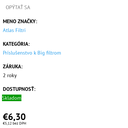
OPÝTAŤ SA
O
D
MENO ZNAČKY
:
P
Atlas Filtri
O
R
KATEGÓRIA
:
Ú
Príslušenstvo k Big filtrom
Č
A
ZÁRUKA
:
M
2 roky
E
DOSTUPNOSŤ:
Skladom
10"
FILTER
SENIOR
€6,30
TRIO
1"
€5,12 bez DPH