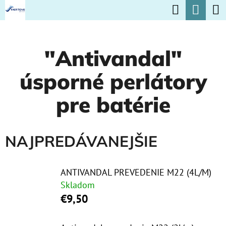
K
Hľadať
Nák
Prejsť
O
na
Späť
Späť
koší
Š
obsah
"Antivandal"
Í
Č
K
úsporné perlátory
O
P
pre batérie
O
T
NAJPREDÁVANEJŠIE
R
E
ANTIVANDAL PREVEDENIE M22 (4L/M)
B
Skladom
U
€9,50
J