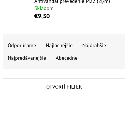
E
Antivandal prevedenie M22 (2l/m)
Skladom
T
€9,50
E
N
R
Á
Odporúčame
Najlacnejšie
Najdrahšie
A
J
D
S
Najpredávanejšie
Abecedne
E
Ť
N
?
I
OTVORIŤ FILTER
E
P
V
HĽADAŤ
R
Ý
O
P