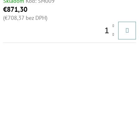
Skladom
Kód:
SM009
€871,30
(€708,37 bez DPH)