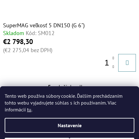
SuperMAG veľkosť 5 DN150 (G 6")
Skladom
Kód:
SM012
€2 798,30
(€2 275,04 bez DPH)
5
položiek celkom
O
Tento web používa súbory cookie. Ďalším prechádzaním
V
tohto webu vyjadrujete súhlas s ich používaním. Viac
L
informácií
tu
.
Á
Z
D
Nastavenie
Á
Vytvoril Shoptet
A