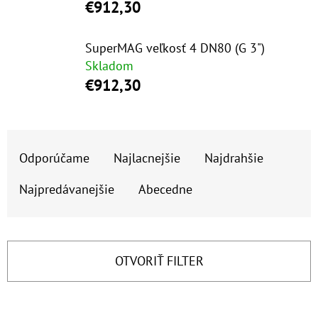
E
€912,30
T
E
SuperMAG veľkosť 4 DN80 (G 3")
Skladom
N
€912,30
Á
J
R
S
Odporúčame
Najlacnejšie
Najdrahšie
A
Ť
D
?
Najpredávanejšie
Abecedne
E
N
I
OTVORIŤ FILTER
E
HĽADAŤ
P
V