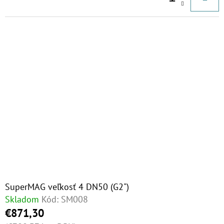
€37,10
SuperMAG veľkosť 4 DN50 (G2")
Skladom
Kód:
SM008
€871,30