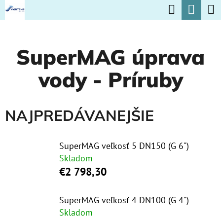
K
Hľadať
Nák
Prejsť
O
na
Späť
Späť
koší
Š
obsah
SuperMAG úprava
Í
Č
K
vody - Príruby
O
P
O
NAJPREDÁVANEJŠIE
T
R
SuperMAG veľkosť 5 DN150 (G 6")
E
Skladom
€2 798,30
B
U
SuperMAG veľkosť 4 DN100 (G 4")
J
Skladom