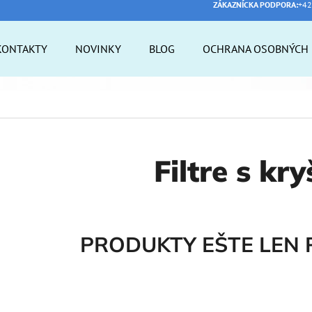
ZÁKAZNÍCKA PODPORA:
+42
KONTAKTY
NOVINKY
BLOG
OCHRANA OSOBNÝCH 
 POTREBUJETE NÁJSŤ?
HĽADAŤ
Filtre s kr
ODPORÚČAME
PRODUKTY EŠTE LEN 