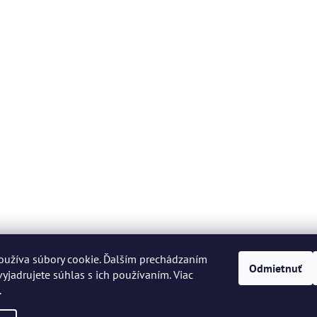
oužíva súbory cookie. Ďalším prechádzaním
Odmietnuť
yjadrujete súhlas s ich používaním. Viac
.
 práva vyhradené.
Upraviť nastavenie cookies