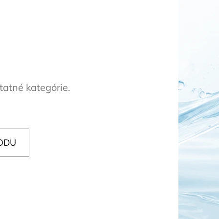
OR DUO 1"
tatné kategórie.
ODU