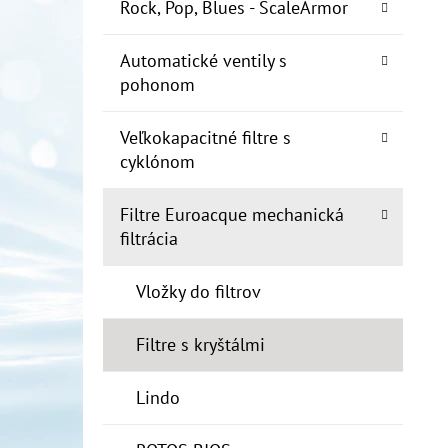
E
Rock, Pop, Blues - ScaleArmor
L
Automatické ventily s
10" FILTER SENIOR 1"
pohonom
€19
Veľkokapacitné filtre s
cyklónom
Filtre Euroacque mechanická
filtrácia
Vložky do filtrov
Filtre s kryštálmi
Lindo