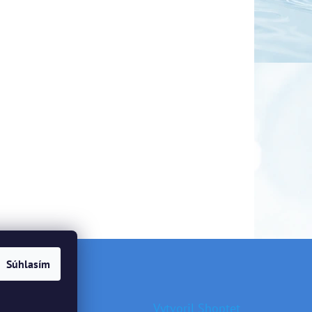
Súhlasím
Vytvoril Shoptet