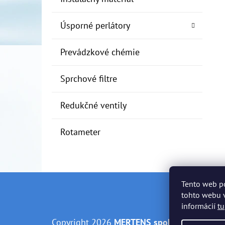
Úsporné perlátory
Prevádzkové chémie
Sprchové filtre
Redukčné ventily
Rotameter
Tento web p
Z
tohto webu v
informácií
tu
Á
Copyright 2026
MERTENS spol. s r.o.
. Všetky