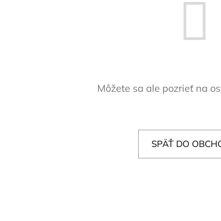
10" VLOŽKA UMÝVATEĽNÁ RL-SX 50MCR
10" FILTER SENI
€9,20
€37,10
Môžete sa ale pozrieť na os
SPÄŤ DO OBCH