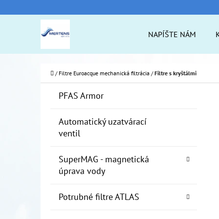
K
Prejsť
O
na
Späť
Späť
NAPÍŠTE NÁM
Š
do
do
obsah
Í
obchodu
obchodu
ČO
K
Domov
/
Filtre Euroacque mechanická filtrácia
/
Filtre s kryštálmi
B
K
Preskočiť
PFAS Armor
A
O
kategórie
T
Č
Automatický uzatvárací
E
ventil
N
G
Ó
Ý
SuperMAG - magnetická
R
P
úprava vody
I
A
E
Potrubné filtre ATLAS
N