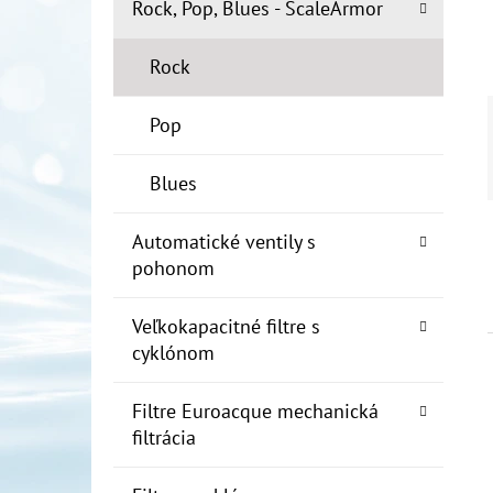
E
Rock, Pop, Blues - ScaleArmor
L
Rock
10" FILTER SENIOR 1"
€19
Pop
Blues
Automatické ventily s
pohonom
Veľkokapacitné filtre s
cyklónom
Filtre Euroacque mechanická
filtrácia