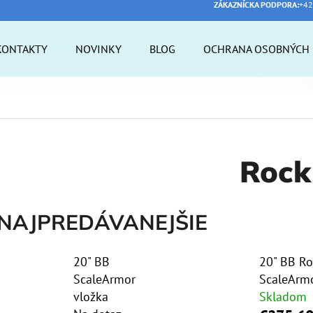
ZÁKAZNÍCKA PODPORA:
+42
KONTAKTY
NOVINKY
BLOG
OCHRANA OSOBNÝCH 
 POTREBUJETE NÁJSŤ?
HĽADAŤ
Rock
ODPORÚČAME
NAJPREDÁVANEJŠIE
20" BB
20" BB Ro
ScaleArmor
ScaleArmo
vložka
Skladom