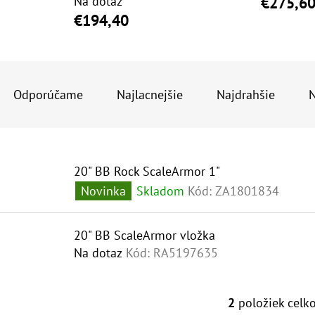
Na dotaz
€275,6
€194,40
10" VLOŽKA UMÝVATEĽNÁ RL-SX 50MCR
10" FILTER SENI
R
€9,20
€37,10
A
Odporúčame
Najlacnejšie
Najdrahšie
N
D
E
V
N
20" BB Rock ScaleArmor 1"
Ý
I
Novinka
Skladom
Kód:
ZA1801834
P
E
I
P
20" BB ScaleArmor vložka
S
R
Na dotaz
Kód:
RA5197635
P
O
R
D
2
položiek celk
O