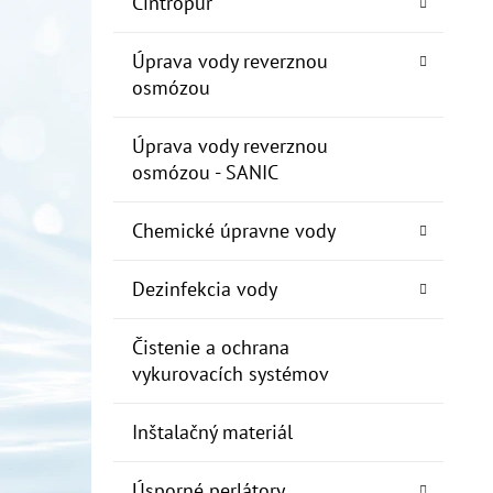
Cintropur
Úprava vody reverznou
osmózou
Úprava vody reverznou
osmózou - SANIC
Chemické úpravne vody
Dezinfekcia vody
Čistenie a ochrana
vykurovacích systémov
Inštalačný materiál
Úsporné perlátory