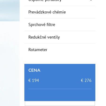
Prevádzkové chémie
Sprchové filtre
Redukčné ventily
Rotameter
CENA
€
194
€
276