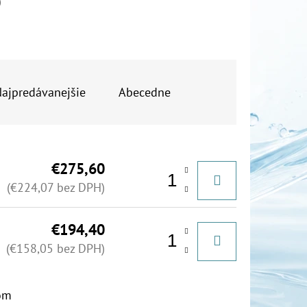
0
OR DUO 1"
ajpredávanejšie
Abecedne
€275,60
(€224,07 bez DPH)
€194,40
(€158,05 bez DPH)
om