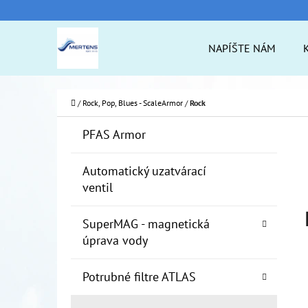
K
Prejsť
O
na
Späť
Späť
NAPÍŠTE NÁM
Š
do
do
obsah
Í
obchodu
obchodu
ČO
K
Domov
/
Rock, Pop, Blues - ScaleArmor
/
Rock
B
K
Preskočiť
PFAS Armor
A
O
kategórie
T
Č
Automatický uzatvárací
E
ventil
N
G
Ó
Ý
SuperMAG - magnetická
R
P
úprava vody
I
A
E
Potrubné filtre ATLAS
N