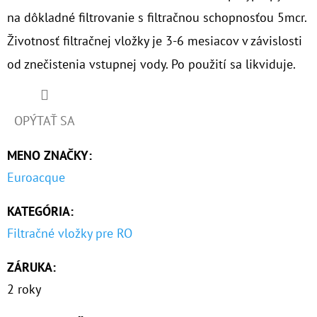
na dôkladné filtrovanie s filtračnou schopnosťou 5mcr.
O
Životnosť filtračnej vložky je 3-6 mesiacov v závislosti
D
od znečistenia vstupnej vody. Po použití sa likviduje.
P
O
R
OPÝTAŤ SA
Ú
Č
MENO ZNAČKY
:
A
Euroacque
M
E
KATEGÓRIA
:
Filtračné vložky pre RO
SENIOR
10"
ZÁRUKA
:
VLOŽKA
POLYFOSFÁTOVÉ
2 roky
GULIČKY