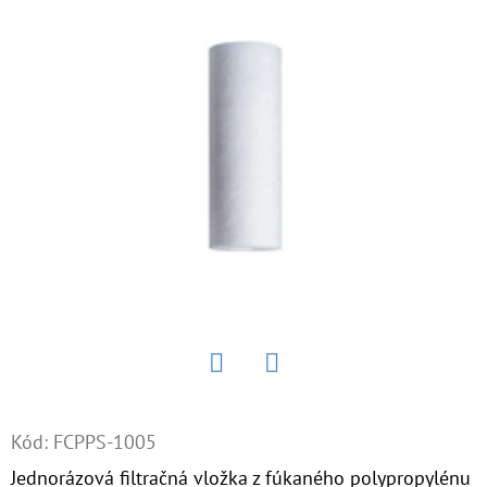
E
T
E
N
Á
J
S
Ť
?
Twitter
Facebook
HĽADAŤ
Kód:
FCPPS-1005
Jednorázová filtračná vložka z fúkaného polypropylénu