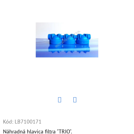
E
T
E
N
Á
J
S
Ť
?
Twitter
Facebook
HĽADAŤ
Kód:
LB7100171
Náhradná hlavica filtra "TRIO".