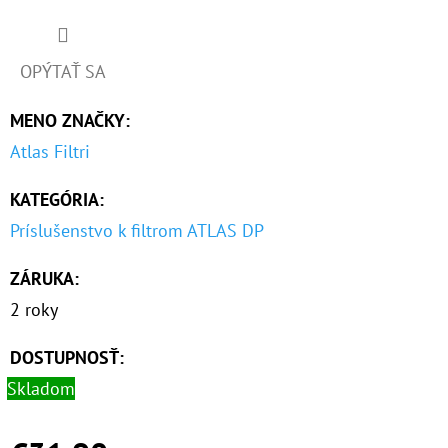
O
D
OPÝTAŤ SA
P
MENO ZNAČKY
:
O
R
Atlas Filtri
Ú
KATEGÓRIA
:
Č
A
Príslušenstvo k filtrom ATLAS DP
M
E
ZÁRUKA
:
2 roky
10"
DOSTUPNOSŤ:
VLOŽKA
UMÝVATEĽNÁ
Skladom
RL-
SX
50MCR