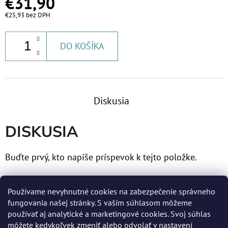
€31,90
€9,20
€25,93 bez DPH
DO KOŠÍKA
Diskusia
DISKUSIA
Buďte prvý, kto napíše príspevok k tejto položke.
Len registrovaní používatelia môžu pridávať príspevky.
Používame nevyhnutné cookies na zabezpečenie správneho
Prosím
prihláste sa
alebo sa
zaregistrujte
.
fungovania našej stránky. S vaším súhlasom môžeme
používať aj analytické a marketingové cookies. Svoj súhlas
môžete kedykoľvek zmeniť alebo odvolať v nastavení