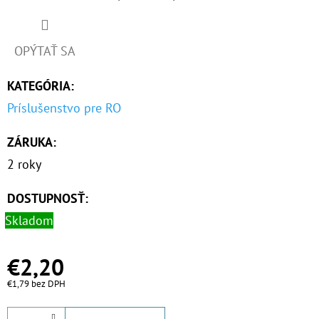
O
D
OPÝTAŤ SA
P
KATEGÓRIA
:
O
R
Príslušenstvo pre RO
Ú
ZÁRUKA
:
Č
A
2 roky
M
E
DOSTUPNOSŤ:
Skladom
NANO
€2,20
HOT
GTS
€1,79 bez DPH
3/4"
MAG
100MCR