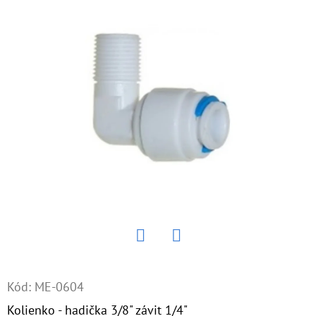
E
T
E
N
Á
J
S
Ť
?
Twitter
Facebook
HĽADAŤ
Kód:
ME-0604
Kolienko - hadička 3/8" závit 1/4"