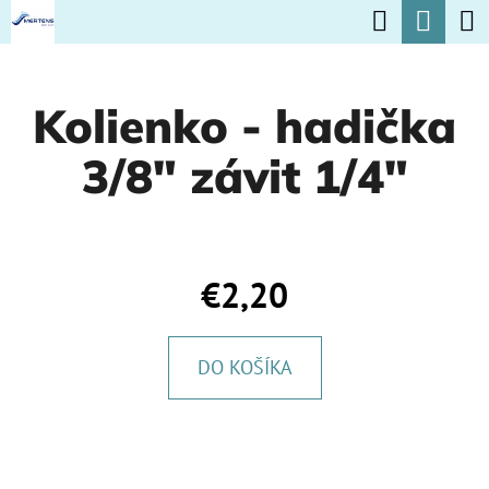
K
Hľadať
Nák
Prejsť
O
na
Späť
Späť
koší
Š
obsah
Kolienko - hadička
Í
Č
K
3/8" závit 1/4"
O
P
O
T
€2,20
R
E
DO KOŠÍKA
B
U
J