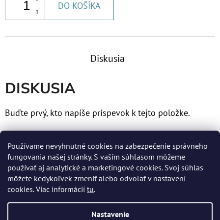
DO KOŠÍKA
€60,30
Diskusia
DISKUSIA
Buďte prvý, kto napíše príspevok k tejto položke.
Len registrovaní používatelia môžu pridávať príspevky.
Používame nevyhnutné cookies na zabezpečenie správneho
Prosím
prihláste sa
alebo sa
zaregistrujte
.
fungovania našej stránky. S vaším súhlasom môžeme
používať aj analytické a marketingové cookies. Svoj súhlas
môžete kedykoľvek zmeniť alebo odvolať v nastavení
cookies. Viac informácií
tu
.
Z
Nastavenie
Á