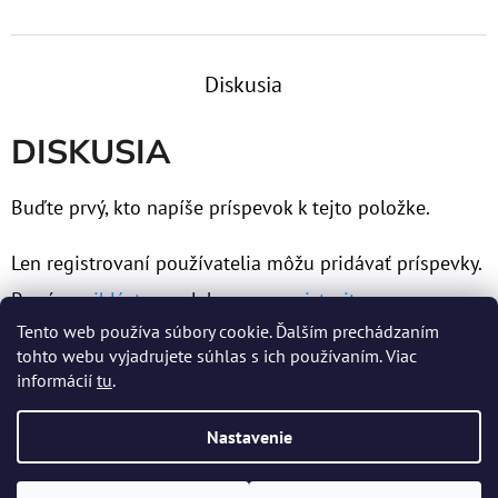
Diskusia
DISKUSIA
Buďte prvý, kto napíše príspevok k tejto položke.
Len registrovaní používatelia môžu pridávať príspevky.
Prosím
prihláste sa
alebo sa
zaregistrujte
.
Tento web používa súbory cookie. Ďalším prechádzaním
tohto webu vyjadrujete súhlas s ich používaním. Viac
informácií
tu
.
Z
Nastavenie
Á
Vytvoril Shoptet
P
Copyright 2026
MERTENS spol. s r.o.
. Všetky práva