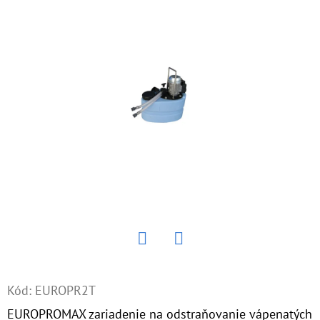
E
T
E
N
Á
J
S
Ť
?
Twitter
Facebook
HĽADAŤ
Kód:
EUROPR2T
EUROPROMAX zariadenie na odstraňovanie vápenatých