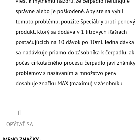
viesť k mylnému názoru, že čerpadlo nefunguje
správne alebo je poškodené. Aby ste sa vyhli
tomuto problému, použite špeciálny proti penový
produkt, ktorý sa dodáva v 1 litrových fľašiach
postačujúcich na 10 dávok po 10ml. Jedna dávka
sa nadávkuje priamo do zásobníka k čerpadlu, ak
počas cirkulačného procesu čerpadlo javí známky
problémov s nasávaním a množstvo peny
dosahuje značku MAX (maximu) v zásobníku.
OPÝTAŤ SA
MENO ZNAČKY
: