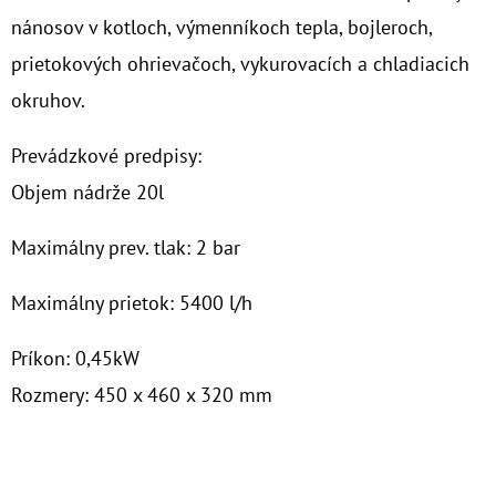
nánosov v kotloch, výmenníkoch tepla, bojleroch,
O
prietokových ohrievačoch, vykurovacích a chladiacich
D
okruhov.
P
O
Prevádzkové predpisy:
R
Objem nádrže 20l
Ú
Č
Maximálny prev. tlak: 2 bar
A
M
Maximálny prietok: 5400 l/h
E
Príkon: 0,45kW
10"
Rozmery: 450 x 460 x 320 mm
VLOŽKA
CPP
HLADKÁ
5MCR