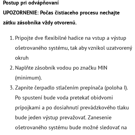
€3,40
Postup pri odvápňovaní
UPOZORNENIE: Počas čistiaceho procesu nechajte
zátku zásobníka vždy otvorenú.
Pripojte dve flexibilné hadice na vstup a výstup
ošetrovaného systému, tak aby vznikol uzatvorený
okruh
Naplňte zásobník vodou po značku MIN
(minimum).
Zapnite čerpadlo stlačením prepínača (poloha I).
Po spustení bude voda pretekať obidvomi
prípojkami a po dosiahnutí prevádzkového tlaku
bude jeden výstup prevažovať. Zanesenie
ošetrovaného systému bude možné sledovať na