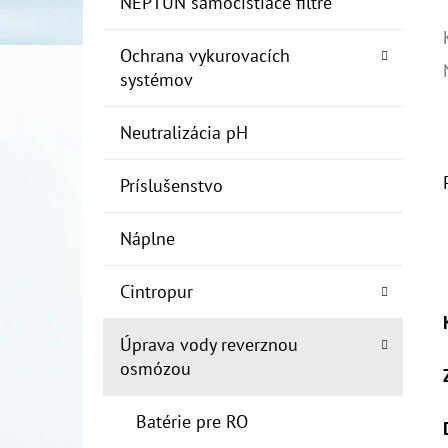
NEPTUN samočistiace filtre
Ochrana vykurovacích
systémov
Neutralizácia pH
Príslušenstvo
Náplne
Cintropur
Úprava vody reverznou
osmózou
Batérie pre RO