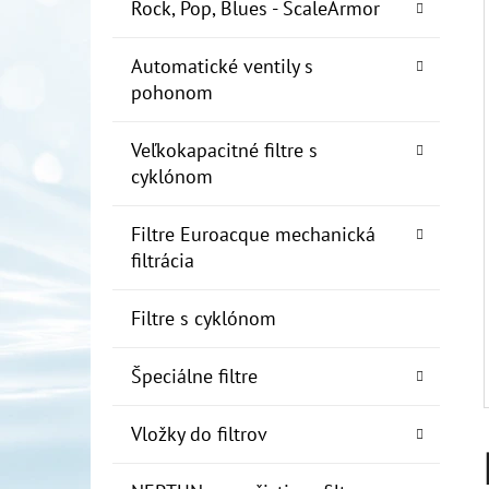
E
Rock, Pop, Blues - ScaleArmor
L
Automatické ventily s
10" FILTER SENIOR 1"
pohonom
€19
Veľkokapacitné filtre s
cyklónom
Filtre Euroacque mechanická
filtrácia
Filtre s cyklónom
Špeciálne filtre
Vložky do filtrov