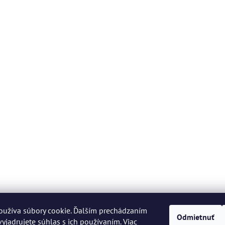
oužíva súbory cookie. Ďalším prechádzaním
Odmietnuť
yjadrujete súhlas s ich používaním. Viac