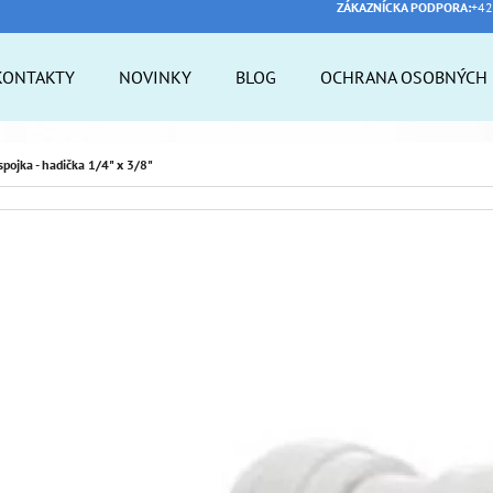
ZÁKAZNÍCKA PODPORA:
+42
KONTAKTY
NOVINKY
BLOG
OCHRANA OSOBNÝCH 
 POTREBUJETE NÁJSŤ?
spojka - hadička 1/4" x 3/8"
HĽADAŤ
ODPORÚČAME