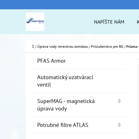
K
Prejsť
O
na
Späť
Späť
NAPÍŠTE NÁM
Š
do
do
obsah
Í
obchodu
obchodu
ČO
K
Domov
/
Úprava vody reverznou osmózou
/
Príslušenstvo pre RO
/
Priama 
B
K
Preskočiť
PFAS Armor
A
O
kategórie
T
Č
Automatický uzatvárací
E
ventil
N
G
Ó
Ý
SuperMAG - magnetická
R
P
úprava vody
I
A
E
Potrubné filtre ATLAS
N