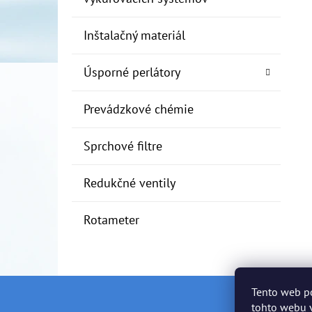
Inštalačný materiál
Úsporné perlátory
Prevádzkové chémie
Sprchové filtre
Redukčné ventily
Rotameter
Tento web p
Z
tohto webu v