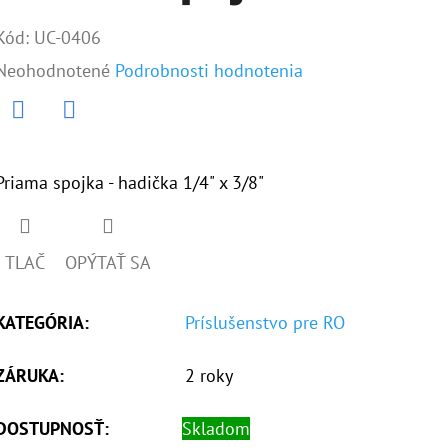
Kód:
UC-0406
Priemerné
Neohodnotené
Podrobnosti hodnotenia
hodnotenie
produktu
Twitter
Facebook
je
Priama spojka - hadička 1/4" x 3/8"
0,0
z
TLAČ
OPÝTAŤ SA
5
hviezdičiek.
KATEGÓRIA
:
Príslušenstvo pre RO
ZÁRUKA
:
2 roky
DOSTUPNOSŤ:
Skladom