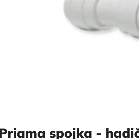
10" VLOŽKA UMÝVATEĽNÁ RL-SX 50MCR
10" FILTER SENI
€9,20
€37,10
Priama spojka - hadič