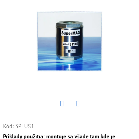
E
T
E
N
Á
J
S
Ť
?
Twitter
Facebook
HĽADAŤ
Kód:
3PLUS1
Príklady použitia: montuje sa všade tam kde je