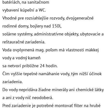
€37,10
batériách, na sanitačnom
vybavení kúpeľní a WC.
Vhodné pre rozsiahlejšie rozvody, dvojgeneračné
rodinné domy, bojlery nad 150l,
solárne systémy, administratívne objekty, ubytovacie a
reštauračné zariadenia.
Voda ovplyvnená mag. poľom má vlastnosti mäkkej
vody a vodný kameň
sa netvorí približne 24 hodín.
Čím vyššie tepelné namáhanie vody, tým nižší účinok
zariadenia.
Do vody nepridáva žiadne minerály ani chemické látky
a ani z vody nič neodoberá.
Pred zariadenie je potrebné montovať filter na hrubé