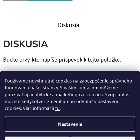
Diskusia
DISKUSIA
Buďte prvý, kto napíše príspevok k tejto položke.
Len registrovaní používatelia môžu pridávať príspevky.
Používame nevyhnutné cookies na zabezpečenie správneho
Prosím
prihláste sa
alebo sa
zaregistrujte
.
fungovania našej stránky. S vaším súhlasom môžeme
používať aj analytické a marketingové cookies. Svoj súhlas
môžete kedykoľvek zmeniť alebo odvolať v nastavení
cookies. Viac informácií
tu
.
Z
Nastavenie
Á
Vytvoril Shoptet
P
Copyright 2026
MERTENS spol. s r.o.
. Všetky práva