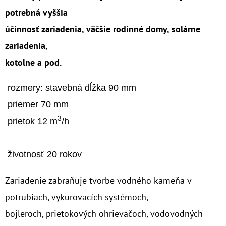
potrebná vyššia
O
účinnosť zariadenia, väčšie rodinné domy, solárne
D
zariadenia,
P
O
kotolne a pod.
R
Ú
 rozmery: stavebná dĺžka 90 mm

Č
 priemer 70 mm

A
3
 prietok 12 m
/h

M
E
 životnosť 20 rokov
10"
Zariadenie zabraňuje tvorbe vodného kameňa v
FILTER
SENIOR
potrubiach, vykurovacích systémoch,
DUO
1"
bojleroch, prietokových ohrievačoch, vodovodných