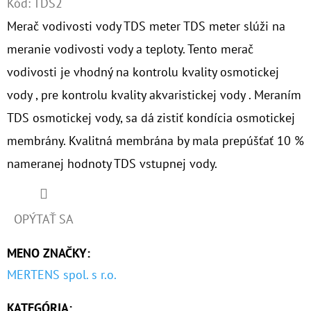
Kód:
TDS2
Merač vodivosti vody TDS meter TDS meter slúži na
O
D
meranie vodivosti vody a teploty. Tento merač
P
vodivosti je vhodný na kontrolu kvality osmotickej
O
vody , pre kontrolu kvality akvaristickej vody . Meraním
R
TDS osmotickej vody, sa dá zistiť kondícia osmotickej
Ú
Č
membrány. Kvalitná membrána by mala prepúšťať 10 %
A
nameranej hodnoty TDS vstupnej vody.
M
E
OPÝTAŤ SA
10"
MENO ZNAČKY
:
VLOŽKA
CPP
MERTENS spol. s r.o.
HLADKÁ
5MCR
KATEGÓRIA
: