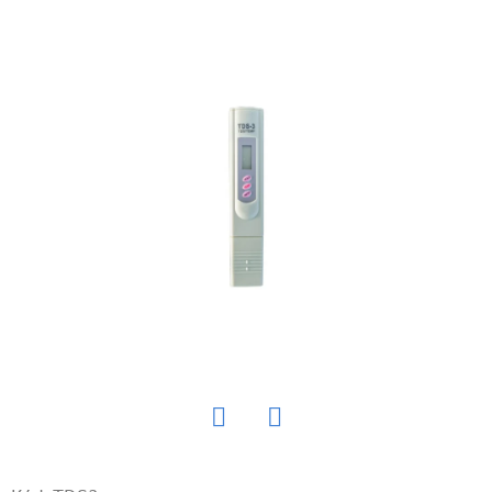
E
T
E
N
Á
J
S
Ť
?
HĽADAŤ
Twitter
Facebook