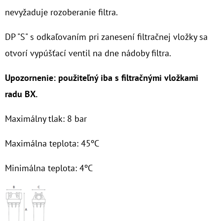
nevyžaduje rozoberanie filtra.
O
D
DP "S" s odkaľovaním pri zanesení filtračnej vložky sa
P
otvorí vypúšťací ventil na dne nádoby filtra.
O
R
Upozornenie: použiteľný iba s filtračnými vložkami
Ú
radu BX.
Č
A
Maximálny tlak: 8 bar
M
E
Maximálna teplota: 45ºC
Minimálna teplota: 4ºC
NANO
HOT
GTS
3/4"
MAG
100MCR