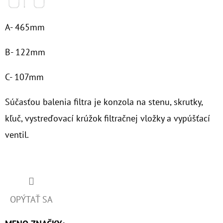
€60,30
A- 465mm
B- 122mm
C- 107mm
Súčasťou balenia
filtra je konzola na stenu, skrutky,
kľuč, vystreďovací krúžok filtračnej vložky a vypúšťací
ventil.
OPÝTAŤ SA