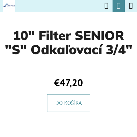
K
Hľadať
Nák
Prejsť
O
na
Späť
Späť
koší
Š
obsah
10" Filter SENIOR
Í
Č
K
"S" Odkaľovací 3/4"
O
P
O
T
€47,20
R
E
DO KOŠÍKA
B
U
J