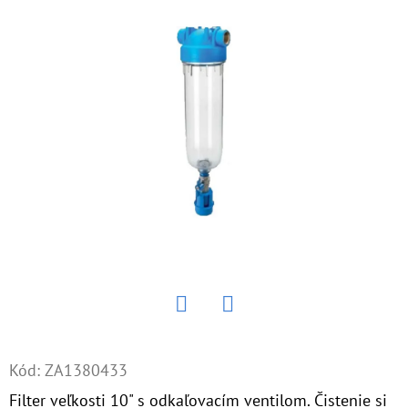
E
T
E
N
Á
J
S
Ť
?
Twitter
Facebook
HĽADAŤ
Kód:
ZA1380433
Filter veľkosti 10" s odkaľovacím ventilom. Čistenie si