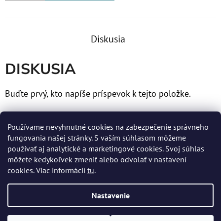
Diskusia
DISKUSIA
Buďte prvý, kto napíše príspevok k tejto položke.
Len registrovaní používatelia môžu pridávať príspevky.
Používame nevyhnutné cookies na zabezpečenie správneho
Prosím
prihláste sa
alebo sa
zaregistrujte
.
fungovania našej stránky. S vaším súhlasom môžeme
používať aj analytické a marketingové cookies. Svoj súhlas
môžete kedykoľvek zmeniť alebo odvolať v nastavení
cookies. Viac informácií
tu
.
Z
Nastavenie
Á
Vytvoril Shoptet
P
Copyright 2026
MERTENS spol. s r.o.
. Všetky práva