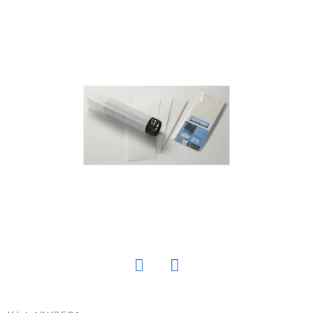
E
T
E
N
Á
J
S
Ť
?
HĽADAŤ
Twitter
Facebook