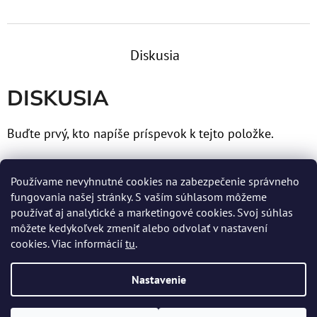
Diskusia
DISKUSIA
Buďte prvý, kto napíše príspevok k tejto položke.
Len registrovaní používatelia môžu pridávať príspevky.
Používame nevyhnutné cookies na zabezpečenie správneho
Prosím
prihláste sa
alebo sa
zaregistrujte
.
fungovania našej stránky. S vaším súhlasom môžeme
používať aj analytické a marketingové cookies. Svoj súhlas
môžete kedykoľvek zmeniť alebo odvolať v nastavení
cookies. Viac informácií
tu
.
Z
Nastavenie
Á
Vytvoril Shoptet
P
Copyright 2026
MERTENS spol. s r.o.
. Všetky práva