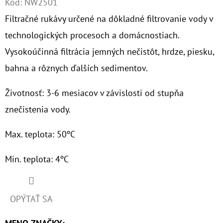
Kód:
NW2501
Filtračné rukávy určené na dôkladné filtrovanie vody v
O
D
technologických procesoch a domácnostiach.
P
Vysokoúčinná filtrácia jemných nečistôt, hrdze, piesku,
O
bahna a rôznych ďalších sedimentov.
R
Ú
Životnosť: 3-6 mesiacov v závislosti od stupňa
Č
znečistenia vody.
A
M
Max. teplota: 50ºC
E
Min. teplota: 4ºC
NANO
HOTMAG
3/4"
OPÝTAŤ SA
-
1"
100