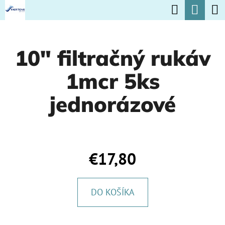
K
Hľadať
Nák
Prejsť
O
na
Späť
Späť
koší
Š
obsah
10" filtračný rukáv
Í
Č
K
1mcr 5ks
O
P
jednorázové
O
T
R
€17,80
E
B
DO KOŠÍKA
U
J