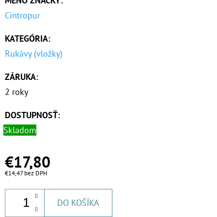
MENO ZNAČKY
:
MCR
Cintropur
€81,60
KATEGÓRIA
:
Rukávy (vložky)
ZÁRUKA
:
2 roky
DOSTUPNOSŤ:
Skladom
€17,80
€14,47 bez DPH
DO KOŠÍKA