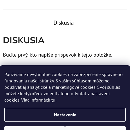
Diskusia
DISKUSIA
Buďte prvý, kto napíše príspevok k tejto položke.
Len registrovaní používatelia môžu pridávať príspevky.
Používame nevyhnutné cookies na zabezpečenie správneho
Prosím
prihláste sa
alebo sa
zaregistrujte
.
fungovania našej stránky. S vaším súhlasom môžeme
používať aj analytické a marketingové cookies. Svoj súhlas
môžete kedykoľvek zmeniť alebo odvolať v nastavení
cookies. Viac informácií
tu
.
Z
Nastavenie
Á
Vytvoril Shoptet
P
Copyright 2026
MERTENS spol. s r.o.
. Všetky práva