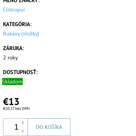
MENO ZNAČKY
:
€63
Cintropur
KATEGÓRIA
:
Rukávy (vložky)
ZÁRUKA
:
2 roky
DOSTUPNOSŤ:
Skladom
€13
€10,57 bez DPH
DO KOŠÍKA