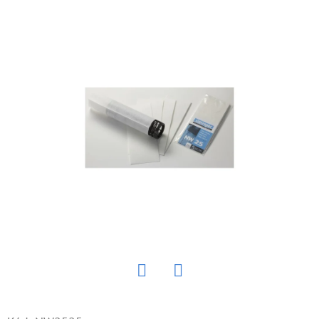
E
T
E
N
Á
J
S
Ť
?
HĽADAŤ
Twitter
Facebook