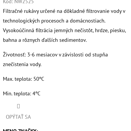
Kód:
NW2525
Filtračné rukávy určené na dôkladné filtrovanie vody v
O
D
technologických procesoch a domácnostiach.
P
Vysokoúčinná filtrácia jemných nečistôt, hrdze, piesku,
O
bahna a rôznych ďalších sedimentov.
R
Ú
Životnosť: 3-6 mesiacov v závislosti od stupňa
Č
znečistenia vody.
A
M
Max. teplota: 50ºC
E
Min. teplota: 4ºC
7"
HYDRA
RAH
OPÝTAŤ SA
90
MCR
1"