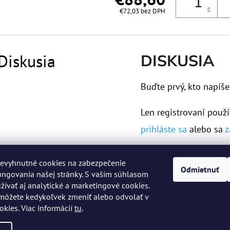
€72,03 bez DPH
Diskusia
DISKUSIA
Buďte prvý, kto napíše
Len registrovaní použí
prihláste sa
alebo sa
z
evyhnutné cookies na zabezpečenie
Odmietnuť
ngovania našej stránky. S vaším súhlasom
vať aj analytické a marketingové cookies.
môžete kedykoľvek zmeniť alebo odvolať v
okies. Viac informácií
tu
.
 práva vyhradené.
Upraviť nastavenie cookies