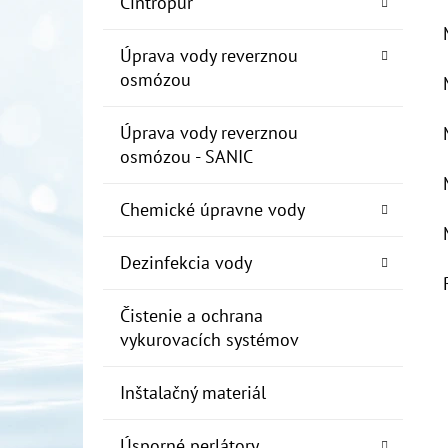
Cintropur
Úprava vody reverznou
osmózou
Úprava vody reverznou
osmózou - SANIC
Chemické úpravne vody
Dezinfekcia vody
Čistenie a ochrana
vykurovacích systémov
Inštalačný materiál
Úsporné perlátory