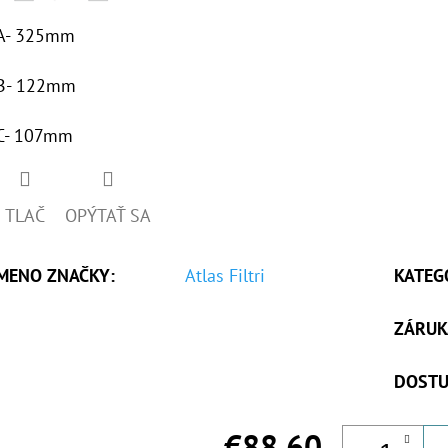
A- 325mm
B- 122mm
C- 107mm
TLAČ
OPÝTAŤ SA
MENO ZNAČKY
:
Atlas Filtri
KATEG
ZÁRUK
DOSTU
€88,60