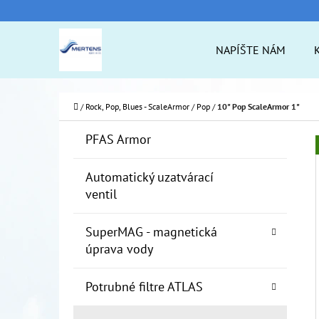
K
Prejsť
O
na
Späť
Späť
NAPÍŠTE NÁM
Š
do
do
obsah
Í
obchodu
obchodu
ČO
K
Domov
/
Rock, Pop, Blues - ScaleArmor
/
Pop
/
10" Pop ScaleArmor 1"
B
K
Preskočiť
PFAS Armor
A
O
kategórie
T
Č
Automatický uzatvárací
E
ventil
N
G
Ó
Ý
SuperMAG - magnetická
R
P
úprava vody
I
A
E
Potrubné filtre ATLAS
N