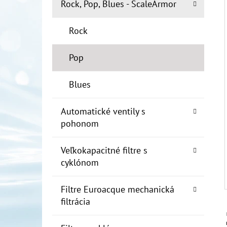
E
Rock, Pop, Blues - ScaleArmor
L
Rock
10" FILTER SENIOR 1"
€19
Pop
Blues
Automatické ventily s
pohonom
Veľkokapacitné filtre s
cyklónom
Filtre Euroacque mechanická
filtrácia