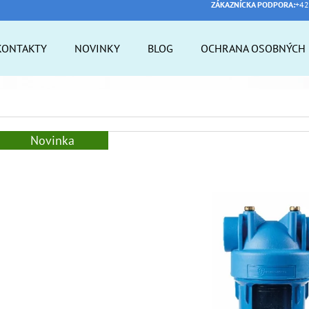
ZÁKAZNÍCKA PODPORA:
+42
KONTAKTY
NOVINKY
BLOG
OCHRANA OSOBNÝCH 
 POTREBUJETE NÁJSŤ?
Novinka
HĽADAŤ
ODPORÚČAME