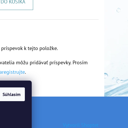
DO KOŠÍKA
 príspevok k tejto položke.
vatelia môžu pridávať príspevky. Prosím
aregistrujte
.
Súhlasím
Vytvoril Shoptet