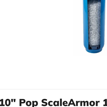
10" VLOŽKA UMÝVATEĽNÁ RL-SX 50MCR
10" FILTER SENI
€9,20
€37,10
10" Pop ScaleArmor 