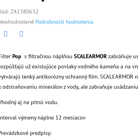
Kód:
ZA1380632
Priemerné
Neohodnotené
Podrobnosti hodnotenia
hodnotenie
produktu
Twitter
Facebook
je
Filter
Pop
s filtračnou náplňou
SCALEARMOR
zabráňuje u
0,0
rozpúšťajú už existujúce povlaky vodného kameňa a na vn
z
vytvárajú tenký antikorózny ochranný film. SCALEARMOR 
5
k odstraňovaniu minerálov z vody, ale zabraňuje usádzan
hviezdičiek.
Vhodný aj na pitnú vodu.
Interval výmeny náplne 12 mesiacov
Prevádzkové predpisy: