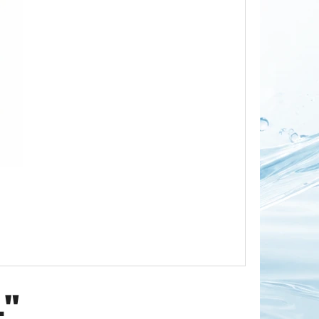
OR DUO 1"
1"