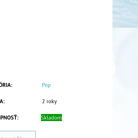
ÓRIA
:
Pop
A
:
2 roky
PNOSŤ:
Skladom