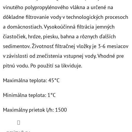
vinutého polypropylénového vlákna a určené na
O
dôkladne filtrovanie vody v technologických procesoch
D
a domácnostiach. Vysokoúčinná filtrácia jemných
P
O
čiastočiek, hrdze, piesku, bahna a rôznych ďalších
R
sedimentov. Životnosť filtračnej vložky je 3-6 mesiacov
Ú
v závislosti od znečistenia vstupnej vody. Vhodné pre
Č
pitnú vodu. Po použití sa likviduje.
A
M
Maximálna teplota: 45°C
E
Minimálna teplota: 1°C
NANO
HOTMAG
Maximálny prietok l/h: 1500
3/4"
-
1"
100