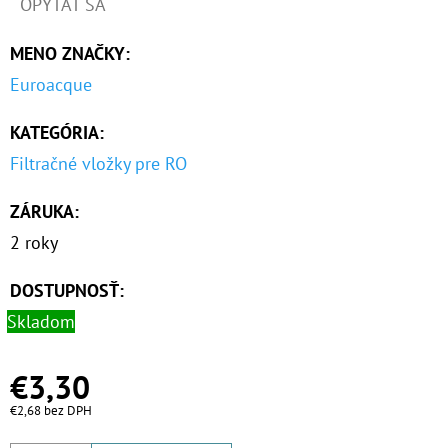
OPÝTAŤ SA
MCR
€81,60
MENO ZNAČKY
:
Euroacque
KATEGÓRIA
:
Filtračné vložky pre RO
ZÁRUKA
:
2 roky
DOSTUPNOSŤ:
Skladom
€3,30
€2,68 bez DPH