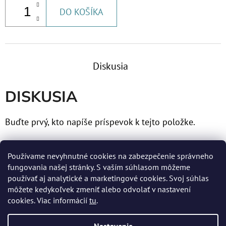
DO KOŠÍKA
Diskusia
DISKUSIA
Buďte prvý, kto napíše príspevok k tejto položke.
Len registrovaní používatelia môžu pridávať príspevky.
Používame nevyhnutné cookies na zabezpečenie správneho
Prosím
prihláste sa
alebo sa
zaregistrujte
.
fungovania našej stránky. S vaším súhlasom môžeme
používať aj analytické a marketingové cookies. Svoj súhlas
môžete kedykoľvek zmeniť alebo odvolať v nastavení
cookies. Viac informácií
tu
.
Z