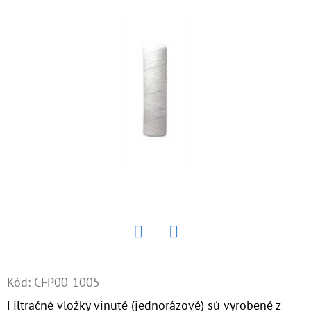
E
T
E
N
Á
J
S
Ť
?
Twitter
Facebook
HĽADAŤ
Kód:
CFP00-1005
Filtračné vložky vinuté (jednorázové) sú vyrobené z