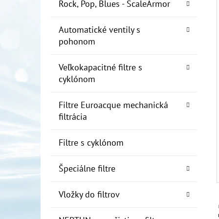
E
Rock, Pop, Blues - ScaleArmor
L
Automatické ventily s
10" FILTER SENIOR 1"
pohonom
€19
Veľkokapacitné filtre s
cyklónom
Filtre Euroacque mechanická
filtrácia
Filtre s cyklónom
Špeciálne filtre
Vložky do filtrov