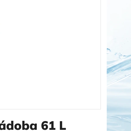
OR DUO 1"
ádoba 61 L