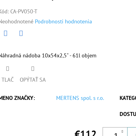
Kód:
CA-PV050-T
Priemerné
Neohodnotené
Podrobnosti hodnotenia
hodnotenie
produktu
Twitter
Facebook
je
Náhradná nádoba 10x54x2,5" - 61l objem
0,0
z
TLAČ
OPÝTAŤ SA
5
hviezdičiek.
MENO ZNAČKY
:
MERTENS spol. s r.o.
KATEG
DOSTU
€112