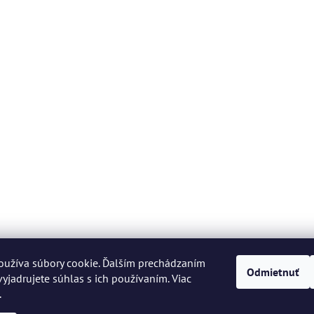
oužíva súbory cookie. Ďalším prechádzaním
Odmietnuť
yjadrujete súhlas s ich používaním. Viac
.