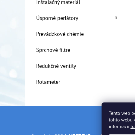
Inštalačný materiál
Úsporné perlátory
Prevádzkové chémie
Sprchové filtre
Redukčné ventily
Rotameter
Tento web p
Z
tohto webu v
informácií
tu
Á