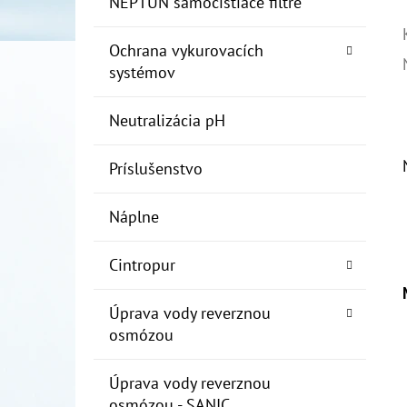
NEPTUN samočistiace filtre
Ochrana vykurovacích
systémov
Neutralizácia pH
Príslušenstvo
Náplne
Cintropur
Úprava vody reverznou
osmózou
Úprava vody reverznou
osmózou - SANIC