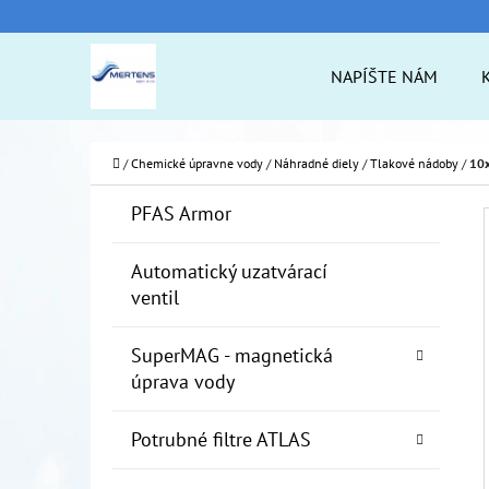
K
Prejsť
O
na
Späť
Späť
NAPÍŠTE NÁM
Š
do
do
obsah
Í
obchodu
obchodu
ČO
K
Domov
/
Chemické úpravne vody
/
Náhradné diely
/
Tlakové nádoby
/
10x
B
K
Preskočiť
PFAS Armor
A
O
kategórie
T
Č
Automatický uzatvárací
E
ventil
N
G
Ó
Ý
SuperMAG - magnetická
R
P
úprava vody
I
A
E
Potrubné filtre ATLAS
N