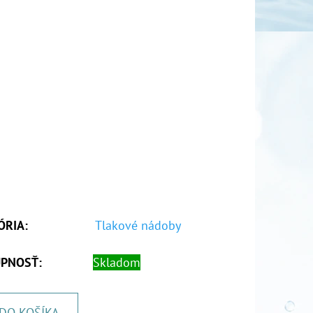
ÓRIA
:
Tlakové nádoby
PNOSŤ:
Skladom
DO KOŠÍKA