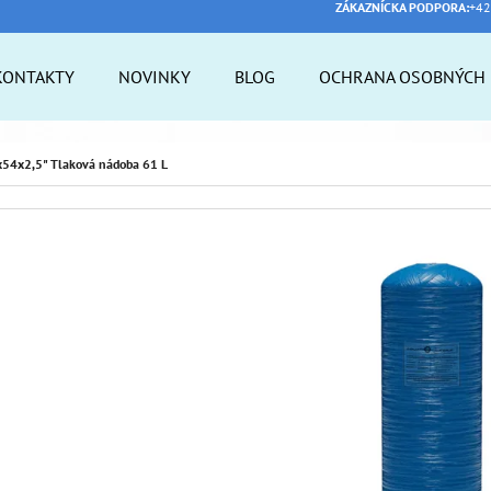
ZÁKAZNÍCKA PODPORA:
+42
KONTAKTY
NOVINKY
BLOG
OCHRANA OSOBNÝCH 
 POTREBUJETE NÁJSŤ?
54x2,5" Tlaková nádoba 61 L
HĽADAŤ
ODPORÚČAME