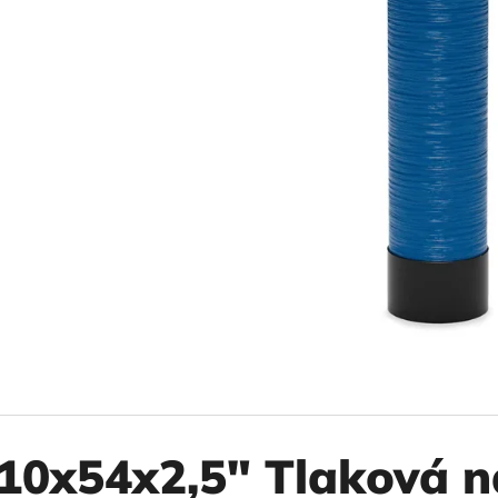
10" VLOŽKA UMÝVATEĽNÁ RL-SX 50MCR
10" FILTER SENI
€9,20
€37,10
10x54x2,5" Tlaková n