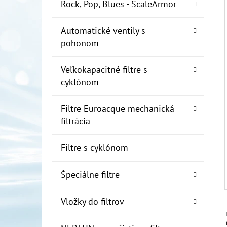
E
Rock, Pop, Blues - ScaleArmor
L
Automatické ventily s
10" FILTER SENIOR 1"
pohonom
€19
Veľkokapacitné filtre s
cyklónom
Filtre Euroacque mechanická
filtrácia
Filtre s cyklónom
Špeciálne filtre
Vložky do filtrov