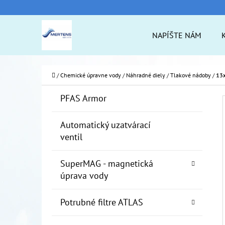
K
Prejsť
O
na
Späť
Späť
NAPÍŠTE NÁM
Š
do
do
obsah
Í
obchodu
obchodu
ČO
K
Domov
/
Chemické úpravne vody
/
Náhradné diely
/
Tlakové nádoby
/
13x
B
K
Preskočiť
PFAS Armor
A
O
kategórie
T
Č
Automatický uzatvárací
E
ventil
N
G
Ó
Ý
SuperMAG - magnetická
R
P
úprava vody
I
A
E
Potrubné filtre ATLAS
N