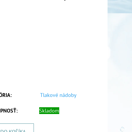
ÓRIA
:
Tlakové nádoby
PNOSŤ:
Skladom
DO KOŠÍKA