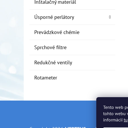
Inštalačný materiál
Úsporné perlátory
Prevádzkové chémie
Sprchové filtre
Redukčné ventily
Rotameter
Tento web p
Z
tohto webu v
informácií
tu
Á