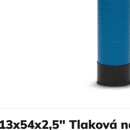
10" VLOŽKA UMÝVATEĽNÁ RL-SX 50MCR
10" FILTER SENI
€9,20
€37,10
13x54x2,5" Tlaková n