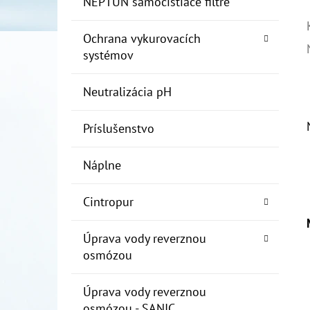
NEPTUN samočistiace filtre
Ochrana vykurovacích
systémov
Neutralizácia pH
Príslušenstvo
Náplne
Cintropur
Úprava vody reverznou
osmózou
Úprava vody reverznou
osmózou - SANIC