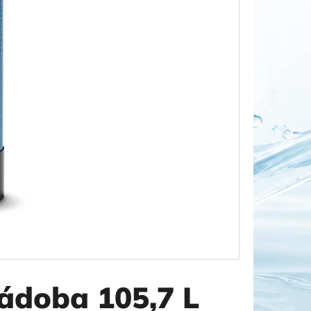
OR DUO 1"
ádoba 105,7 L