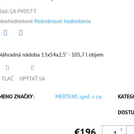
Kód:
CA-PV057-T
Priemerné
Neohodnotené
Podrobnosti hodnotenia
hodnotenie
produktu
Twitter
Facebook
je
Náhradná nádoba 13x54x2,5" - 105,7 l objem
0,0
z
TLAČ
OPÝTAŤ SA
5
hviezdičiek.
MENO ZNAČKY
:
MERTENS spol. s r.o.
KATEG
DOSTU
€196