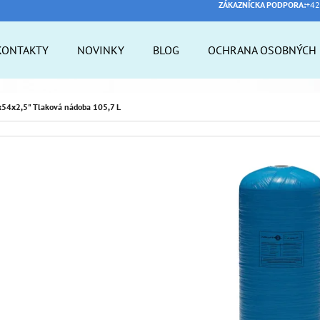
ZÁKAZNÍCKA PODPORA:
+42
KONTAKTY
NOVINKY
BLOG
OCHRANA OSOBNÝCH 
 POTREBUJETE NÁJSŤ?
54x2,5" Tlaková nádoba 105,7 L
HĽADAŤ
ODPORÚČAME