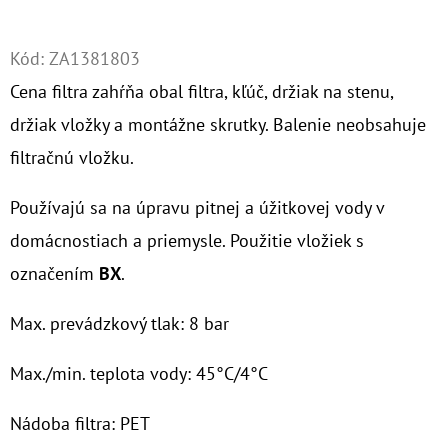
Twitter
Facebook
O
Kód:
ZA1381803
D
Cena filtra zahŕňa obal filtra, kľúč, držiak na stenu,
P
O
držiak vložky a montážne skrutky. Balenie neobsahuje
R
filtračnú vložku.
Ú
Č
Používajú sa na úpravu pitnej a úžitkovej vody v
A
domácnostiach a priemysle. Použitie vložiek s
M
označením
BX
.
E
Max. prevádzkový tlak: 8 bar
10"
FILTER
Max./min. teplota vody: 45°C/4°C
SENIOR
1"
Nádoba filtra: PET
€19