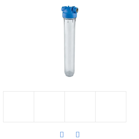
E
T
E
N
Á
J
S
Ť
?
HĽADAŤ