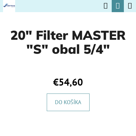
K
Hľadať
Nák
Prejsť
O
na
Späť
Späť
koší
Š
obsah
20" Filter MASTER
Í
Č
K
"S" obal 5/4"
O
P
O
T
€54,60
R
E
DO KOŠÍKA
B
U
J