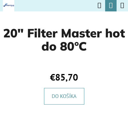
K
Hľadať
Nák
Prejsť
O
na
Späť
Späť
koší
Š
obsah
20" Filter Master hot
Í
Č
K
do 80°C
O
P
O
T
€85,70
R
E
DO KOŠÍKA
B
U
J