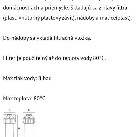
domácnostiach a priemysle. Skladajú sa z hlavy filtra
O
(plast, vnútorný plastový závit), nádoby a matice(plast).
D
P
O
Do nádoby sa vkladá filtračná vložka.
R
Ú
Filter je použiteľný až do teploty vody 80°C.
Č
A
M
Max tlak vody: 8 bar.
E
Max teplota: 80°C
7"
HYDRA
RAH
90
MCR
1"