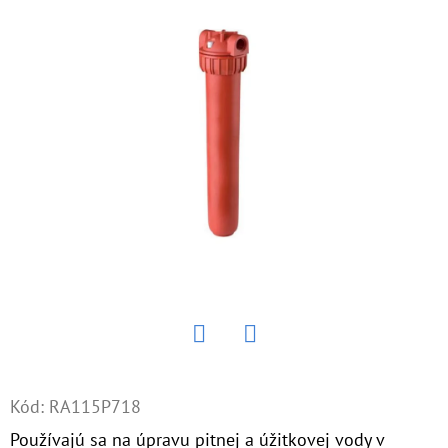
E
T
E
N
Á
J
S
Ť
?
Twitter
Facebook
HĽADAŤ
Kód:
RA115P718
Používajú sa na úpravu pitnej a úžitkovej vody v