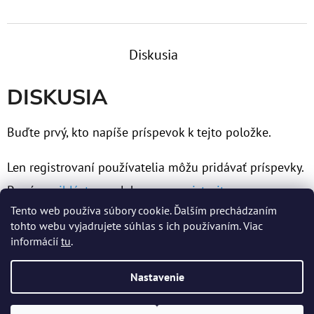
Diskusia
DISKUSIA
Buďte prvý, kto napíše príspevok k tejto položke.
Len registrovaní používatelia môžu pridávať príspevky.
Prosím
prihláste sa
alebo sa
zaregistrujte
.
Tento web používa súbory cookie. Ďalším prechádzaním
tohto webu vyjadrujete súhlas s ich používaním. Viac
informácií
tu
.
Z
Nastavenie
Á
Vytvoril Shoptet
P
Copyright 2026
MERTENS spol. s r.o.
. Všetky práva