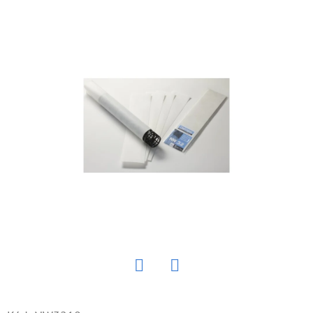
E
T
E
N
Á
J
S
Ť
?
HĽADAŤ
Twitter
Facebook