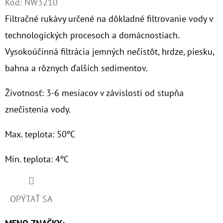
Kód:
NW3210
Filtračné rukávy určené na dôkladné filtrovanie vody v
O
D
technologických procesoch a domácnostiach.
P
Vysokoúčinná filtrácia jemných nečistôt, hrdze, piesku,
O
bahna a rôznych ďalších sedimentov.
R
Ú
Životnosť: 3-6 mesiacov v závislosti od stupňa
Č
znečistenia vody.
A
M
Max. teplota: 50ºC
E
Min. teplota: 4ºC
7"
HYDRA
RAH
OPÝTAŤ SA
90
MCR
1"