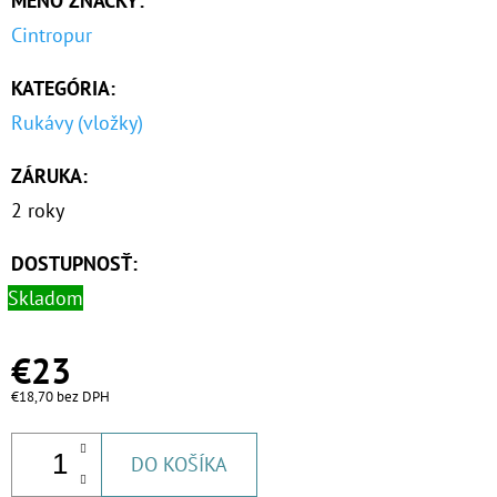
MENO ZNAČKY
:
€63
Cintropur
KATEGÓRIA
:
Rukávy (vložky)
ZÁRUKA
:
2 roky
DOSTUPNOSŤ:
Skladom
€23
€18,70 bez DPH
DO KOŠÍKA