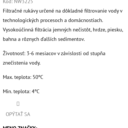
Kód:
NW3225
Filtračné rukávy určené na dôkladné filtrovanie vody v
O
D
technologických procesoch a domácnostiach.
P
Vysokoúčinná filtrácia jemných nečistôt, hrdze, piesku,
O
bahna a rôznych ďalších sedimentov.
R
Ú
Životnosť: 3-6 mesiacov v závislosti od stupňa
Č
znečistenia vody.
A
M
Max. teplota: 50ºC
E
Min. teplota: 4ºC
10"
VLOŽKA
UMÝVATEĽNÁ
OPÝTAŤ SA
RL-
SX
50MCR