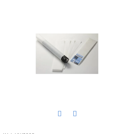
E
T
E
N
Á
J
S
Ť
?
HĽADAŤ
Twitter
Facebook