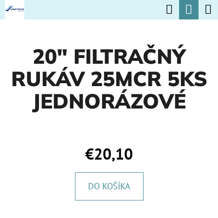
K
Hľadať
Nák
Prejsť
O
na
Späť
Späť
koší
Š
obsah
20" FILTRAČNÝ
Í
Č
K
RUKÁV 25MCR 5KS
O
P
JEDNORÁZOVÉ
O
T
R
€20,10
E
B
DO KOŠÍKA
U
J