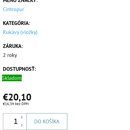
MENO ZNAČKY
:
€9,20
Cintropur
KATEGÓRIA
:
Rukávy (vložky)
ZÁRUKA
:
2 roky
DOSTUPNOSŤ:
Skladom
€20,10
€16,34 bez DPH
DO KOŠÍKA