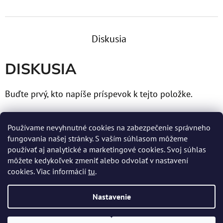
Diskusia
DISKUSIA
Buďte prvý, kto napíše príspevok k tejto položke.
Len registrovaní používatelia môžu pridávať príspevky.
Používame nevyhnutné cookies na zabezpečenie správneho
Prosím
prihláste sa
alebo sa
zaregistrujte
.
fungovania našej stránky. S vaším súhlasom môžeme
používať aj analytické a marketingové cookies. Svoj súhlas
môžete kedykoľvek zmeniť alebo odvolať v nastavení
cookies. Viac informácií
tu
.
Z
Nastavenie
Á
Vytvoril Shoptet
P
Copyright 2026
MERTENS spol. s r.o.
. Všetky práva