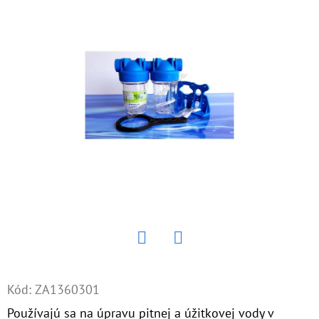
E
T
E
N
Á
J
S
Ť
?
Twitter
Facebook
HĽADAŤ
Kód:
ZA1360301
Používajú sa na úpravu pitnej a úžitkovej vody v