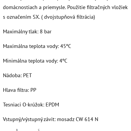
domácnostiach a priemysle. Použitie filtračných vložiek
O
s označením SX. ( dvojstupňová filtrácia)
D
P
Maximálny tlak: 8 bar
O
R
Maximálna teplota vody: 45ºC
Ú
Č
Minimálna teplota vody: 4ºC
A
M
Nádoba: PET
E
Hlava filtra: PP
10"
Tesniaci O-krúžok: EPDM
FILTER
SENIOR
1"
Vstupný/výstupný závit: mosadz CW 614 N
€19