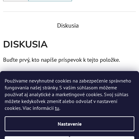
Diskusia
DISKUSIA
Buďte prvý, kto napíše príspevok k tejto položke.
Len registrovaní používatelia môžu pridávať príspevky.
Používame nevyhnutné cookies na zabezpečenie správneho
Prosím
prihláste sa
alebo sa
zaregistrujte
.
fungovania našej stránky. S vaším súhlasom môžeme
používať aj analytické a marketingové cookies. Svoj súhlas
môžete kedykoľvek zmeniť alebo odvolať v nastavení
cookies. Viac informácií
tu
.
Z
Nastavenie
Á
Vytvoril Shoptet
P
Copyright 2026
MERTENS spol. s r.o.
. Všetky práva