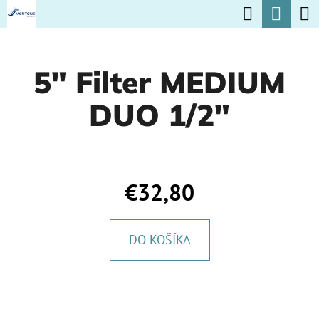
K
Hľadať
Nák
Prejsť
O
na
Späť
Späť
koší
Š
obsah
5" Filter MEDIUM
Í
Č
K
DUO 1/2"
O
P
O
T
€32,80
R
E
DO KOŠÍKA
B
U
J